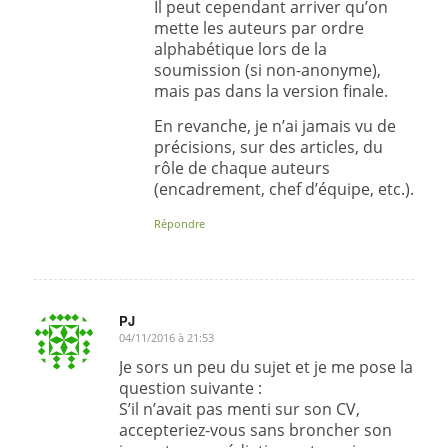
Il peut cependant arriver qu’on
mette les auteurs par ordre
alphabétique lors de la
soumission (si non-anonyme),
mais pas dans la version finale.
En revanche, je n’ai jamais vu de
précisions, sur des articles, du
rôle de chaque auteurs
(encadrement, chef d’équipe, etc.).
Répondre
PJ
04/11/2016 à 21:53
dit
:
Je sors un peu du sujet et je me pose la
question suivante :
S’il n’avait pas menti sur son CV,
accepteriez-vous sans broncher son