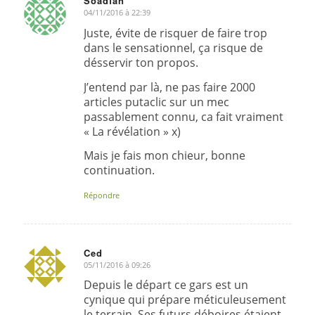
Soadfan
04/11/2016 à 22:39
dit
:
Juste, évite de risquer de faire trop
dans le sensationnel, ça risque de
désservir ton propos.
J’entend par là, ne pas faire 2000
articles putaclic sur un mec
passablement connu, ca fait vraiment
« La révélation » x)
Mais je fais mon chieur, bonne
continuation.
Répondre
Ced
05/11/2016 à 09:26
dit
:
Depuis le départ ce gars est un
cynique qui prépare méticuleusement
le terrain. Ses futurs déboires étaient