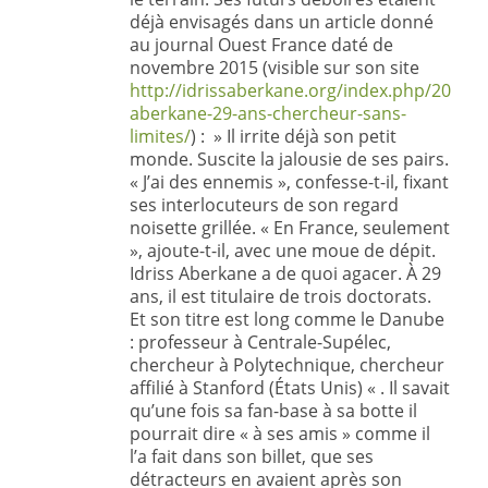
déjà envisagés dans un article donné
au journal Ouest France daté de
novembre 2015 (visible sur son site
http://idrissaberkane.org/index.php/2015/11
aberkane-29-ans-chercheur-sans-
limites/
) : » Il irrite déjà son petit
monde. Suscite la jalousie de ses pairs.
« J’ai des ennemis », confesse-t-il, fixant
ses interlocuteurs de son regard
noisette grillée. « En France, seulement
», ajoute-t-il, avec une moue de dépit.
Idriss Aberkane a de quoi agacer. À 29
ans, il est titulaire de trois doctorats.
Et son titre est long comme le Danube
: professeur à Centrale-Supélec,
chercheur à Polytechnique, chercheur
affilié à Stanford (États Unis) « . Il savait
qu’une fois sa fan-base à sa botte il
pourrait dire « à ses amis » comme il
l’a fait dans son billet, que ses
détracteurs en avaient après son