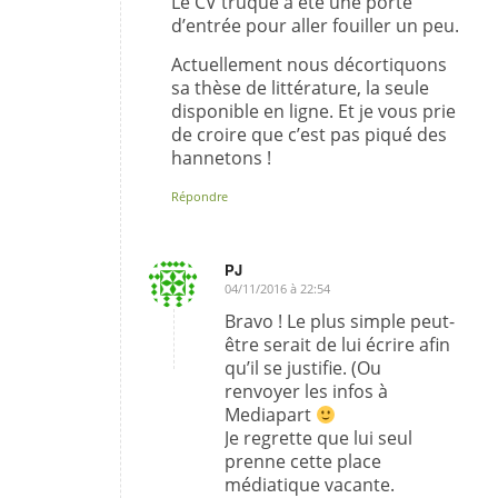
Le CV truqué a été une porte
d’entrée pour aller fouiller un peu.
Actuellement nous décortiquons
sa thèse de littérature, la seule
disponible en ligne. Et je vous prie
de croire que c’est pas piqué des
hannetons !
Répondre
PJ
04/11/2016 à 22:54
dit
:
Bravo ! Le plus simple peut-
être serait de lui écrire afin
qu’il se justifie. (Ou
renvoyer les infos à
Mediapart
Je regrette que lui seul
prenne cette place
médiatique vacante.