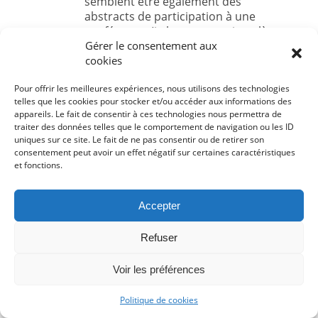
semblent être également des
abstracts de participation à une
conférence. (je les communique là par
Gérer le consentement aux
soucis d’être exhaustif).
cookies
La conf en question:
http://cs-dc-
15.org/program/
Pour offrir les meilleures expériences, nous utilisons des technologies
les articles:
telles que les cookies pour stocker et/ou accéder aux informations des
1.
https://hal.archives-ouvertes.fr/hal-
appareils. Le fait de consentir à ces technologies nous permettra de
01291105/document
traiter des données telles que le comportement de navigation ou les ID
2.
http://www.cee.usb.ve/CS-
uniques sur ce site. Le fait de ne pas consentir ou de retirer son
DC/Conference-Aberkane.pdf
consentement peut avoir un effet négatif sur certaines caractéristiques
et fonctions.
Perso je trouve le contenu des papiers
hallucinant de vacuité, bien en deçà de
n’importe quelle prod académique je
Accepter
ne connais. Quant à la participation à
la conf, il y a des disciplines où ça
Refuser
compte autant (voire plus) que publier,
donc ça peut être quand même qqch
Voir les préférences
en sa faveur. Celà-dit je connais pas du
tout cette conf, donc je sais pas si c’est
Politique de cookies
un truc réputé ou bien une fumisterie.