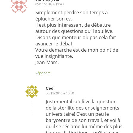
05/11/2016 à 19:48
dit
:
Simplement perdre son temps à
éplucher son cv.
Il est plus intéressant de débattre
autour des questions qu’il soulève.
Disons que menteur ou pas cela fait
avancer le débat.
Votre demarche est de mon point de
vue insignifiante.
Jean-Marc.
Répondre
Ced
06/11/2016 à 10:50
dit
:
Justement il soulève la question
de la stérilité des enseignements
universitaire! C’est un peu le
barycentre de son travail, et voilà
qu’il se réclame lui-même des plus
hautes distinctions – qu’il n’a pas