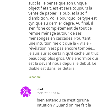
succès. Je pense que son unique
objectif était, est et sera toujours la
vente de papier, la pub, et la soif
d’ambition. Voilà pourquoi ce type est
cynique au dernier degré. Au final, il
s’en fiche complètement de tout ce
remue ménage autour de ses
mensonges en cascades. Pourtant,
une intuition me dit que la « vraie »
révélation n’est pas encore tombée…
Je suis sur et certain qu’il cache un truc
beaucoup plus gros. Une énormité qui
est là devant nous depuis le début. Le
diable est dans les détails.
Répondre
Jref
05/11/2016 à 10:14
dit
:
bien entendu ce n’est qu’une
intuition ? Quand on me fait la