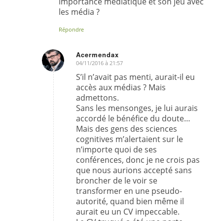
importance médiatique et son jeu avec
les média ?
Répondre
Acermendax
04/11/2016 à 21:57
dit
:
S’il n’avait pas menti, aurait-il eu
accès aux médias ? Mais
admettons.
Sans les mensonges, je lui aurais
accordé le bénéfice du doute…
Mais des gens des sciences
cognitives m’alertaient sur le
n’importe quoi de ses
conférences, donc je ne crois pas
que nous aurions accepté sans
broncher de le voir se
transformer en une pseudo-
autorité, quand bien même il
aurait eu un CV impeccable.