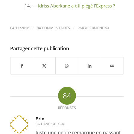
—
Idriss Aberkane a-t-il piégé l’Express ?
/
/
04/11/2016
84 COMMENTAIRES
PAR
ACERMENDAX
Partager cette publication
84
RÉPONSES
Eric
04/11/2016 à 14:40
dit
:
Juste une petite remarque en passant,