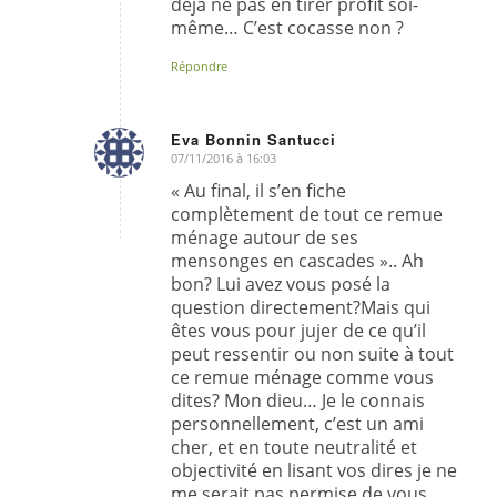
déjà ne pas en tirer profit soi-
même… C’est cocasse non ?
Répondre
Eva Bonnin Santucci
07/11/2016 à 16:03
dit
:
« Au final, il s’en fiche
complètement de tout ce remue
ménage autour de ses
mensonges en cascades ».. Ah
bon? Lui avez vous posé la
question directement?Mais qui
êtes vous pour jujer de ce qu’il
peut ressentir ou non suite à tout
ce remue ménage comme vous
dites? Mon dieu… Je le connais
personnellement, c’est un ami
cher, et en toute neutralité et
objectivité en lisant vos dires je ne
me serait pas permise de vous