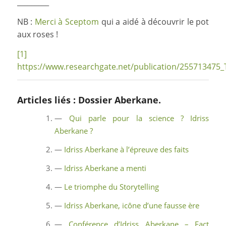
_________
NB :
Merci à Sceptom
qui a aidé à découvrir le pot
aux roses !
[1]
https://www.researchgate.net/publication/255713475
Articles liés : Dossier Aberkane.
—
Qui parle pour la science ? Idriss
Aberkane ?
—
Idriss Aberkane à l’épreuve des faits
—
Idriss Aberkane a menti
—
Le triomphe du Storytelling
—
Idriss Aberkane, icône d’une fausse ère
—
Conférence d’Idriss Aberkane – Fact