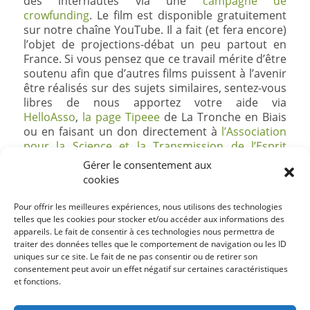
des internautes via une
campagne de
crowfunding
. Le film est disponible gratuitement
sur notre chaîne YouTube. Il a fait (et fera encore)
l’objet de projections-débat un peu partout en
France. Si vous pensez que ce travail mérite d’être
soutenu afin que d’autres films puissent à l’avenir
être réalisés sur des sujets similaires, sentez-vous
libres de nous apportez votre aide via
HelloAsso
,
la page Tipeee
de La Tronche en Biais
ou en faisant un don directement à
l’Association
pour la Science et la Transmission de l’Esprit
Critique
qui gère ce projet. Le simple fait de
Gérer le consentement aux
partager l’existence de ce projet autour de vous
cookies
est déjà un soutien, alors ne vous en privez pas.
Pour offrir les meilleures expériences, nous utilisons des technologies
telles que les cookies pour stocker et/ou accéder aux informations des
appareils. Le fait de consentir à ces technologies nous permettra de
traiter des données telles que le comportement de navigation ou les ID
uniques sur ce site. Le fait de ne pas consentir ou de retirer son
consentement peut avoir un effet négatif sur certaines caractéristiques
et fonctions.