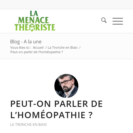
Blog - A la une
Vous êtes ici :
Accueil
/
La Tronche en Biais
/
Peut-on parler de l’homéopathie ?
PEUT-ON PARLER DE
L’HOMÉOPATHIE ?
LA TRONCHE EN BIAIS