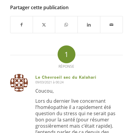
Partager cette publication
1
RÉPONSE
Le Chevroeil sec du Kalahari
09/03/2021 à 00:24
dit
:
Coucou,
Lors du dernier live concernant
l’homéopathie il a rapidement été
question du stress qui ne serait pas
bon pour la santé (pour résumer
grossièrement mais c’était rapide).
J’entends parler de ça depuis des