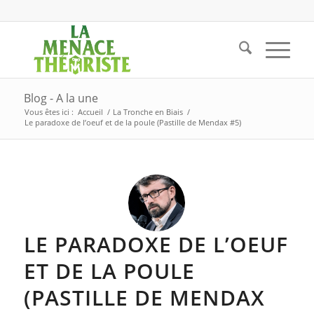
Blog - A la une
Vous êtes ici :
Accueil
/
La Tronche en Biais
/
Le paradoxe de l’oeuf et de la poule (Pastille de Mendax #5)
LE PARADOXE DE L’OEUF
ET DE LA POULE
(PASTILLE DE MENDAX