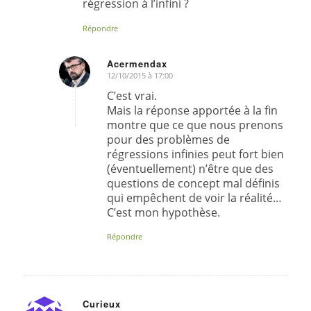
régression à l’infini ?
Répondre
Acermendax
12/10/2015 à 17:00
dit
:
C’est vrai.
Mais la réponse apportée à la fin
montre que ce que nous prenons
pour des problèmes de
régressions infinies peut fort bien
(éventuellement) n’être que des
questions de concept mal définis
qui empêchent de voir la réalité…
C’est mon hypothèse.
Répondre
Curieux