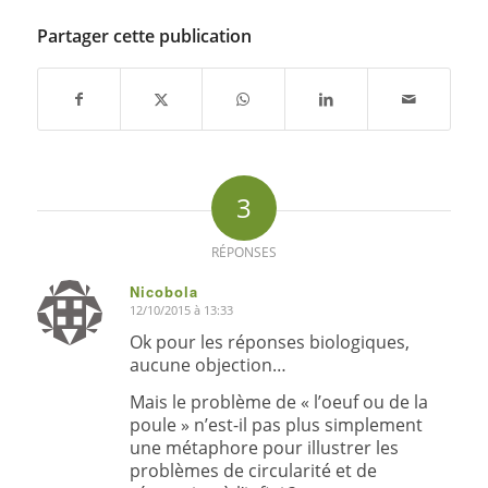
Partager cette publication
3
RÉPONSES
Nicobola
12/10/2015 à 13:33
dit
:
Ok pour les réponses biologiques,
aucune objection…
Mais le problème de « l’oeuf ou de la
poule » n’est-il pas plus simplement
une métaphore pour illustrer les
problèmes de circularité et de