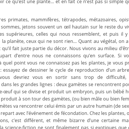
ir ce qu’est une plante… et en fait ce n’est pas si simple 
es primates, mammifères, tétrapodes, métazoaires, opi
sommes, jetons souvent un œil hautain sur le reste du viva
es supérieures, celles qui nous ressemblent, et puis il y 
 la planète, ceux qui ne sont rien… Quant au végétal, on a 
qu’il fait juste partie du décor. Nous vivons au milieu d’êt
upart d’entre nous ne connaissons qu’en surface. Si v
 quel point vous ne connaissez pas les plantes, je vous 
i : essayez de dessiner le cycle de reproduction d’un arbr
vous devriez vous en sortir sans trop de difficulté, f
dans les grandes lignes : deux gamètes se rencontrent p
le-œuf qui se divise et produit un embryon, puis un bébé 
 produit à son tour des gamètes, (ou bien mâle ou bien feme
mètes va rencontrer celui émis par un autre humain (de se
e repart avec l’événement de fécondation. Chez les plantes, 
ns, c’est différent, et même bizarre d’une certaine ma
 la science-fiction ne sont finalement pas si exotiques que 