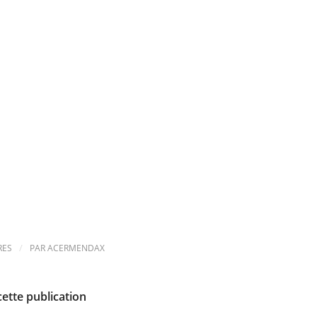
/
RES
PAR
ACERMENDAX
cette publication