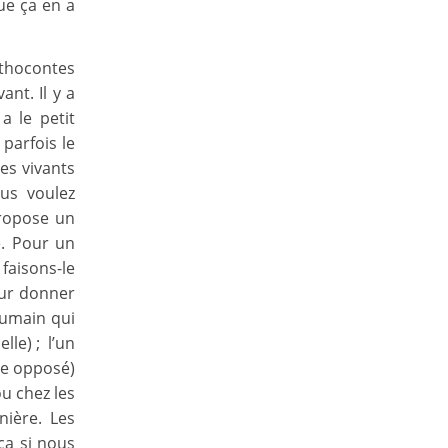
que ça en a
sthocontes
nt. Il y a
a le petit
parfois le
res vivants
ous voulez
propose un
e. Pour un
aisons-le
our donner
humain qui
lle) ; l’un
xe opposé)
ou chez les
nière. Les
ça si nous