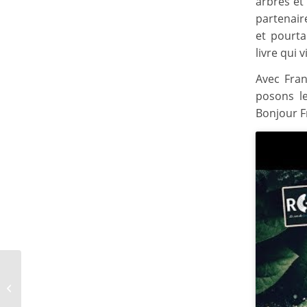
arbres et
partenair
et pourta
livre qui 
Avec Fran
posons le
Bonjour F
La chasse : terrain
interdit à la zététique ?