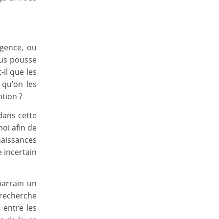
igence, ou
ous pousse
il que les
 qu’on les
ntion ?
dans cette
oi afin de
naissances
e incertain
parrain un
recherche
 entre les