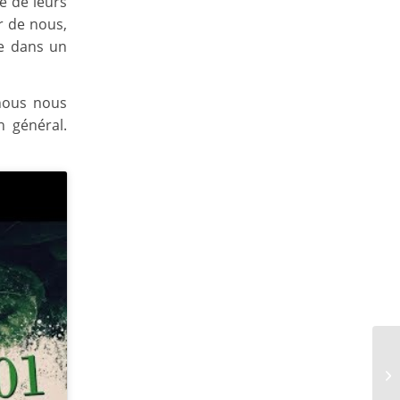
e de leurs
r de nous,
le dans un
 nous nous
n général.