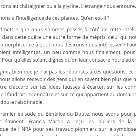
rons au châtaignier ou à la glycine. L’étrange nous entoure.
ons à l’intelligence de ces plantes. Qu’en est-il ?
dmettre que nous sommes passés à côté de cette intell
oir dans cette quête une autre forme de mépris, celui qui n
omorphiser ce à quoi nous désirons nous intéresser ? Faut-
oient intelligentes, un peu comme nous finalement, pour
 Pour qu’elles soient dignes qu’on leur consacre notre atte
inez bien que je n’ai pas les réponses à ces questions, et 
nous allons recevoir des gens qui en savent bien plus que m
re d’accord sur les idées fausses à écarter, sur les con
u’il faudrait reconnaître et sur ce qui appartient au domain
u doute raisonnable.
remier épisode du Bénéfice du Doute, nous avons pour 
r éminent. Francis Martin a reçu les lauriers de la 
ue de l’INRA pour ses travaux pionniers sur la symbiose