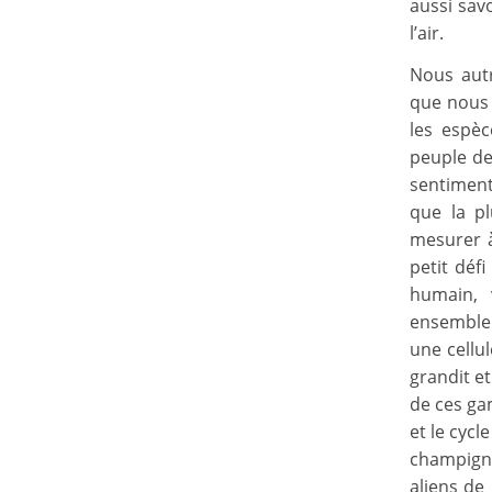
aussi savo
l’air.
Nous autr
que nous 
les espèc
peuple de
sentiment 
que la pl
mesurer à
petit déf
humain, 
ensemble 
une cellu
grandit et
de ces ga
et le cycl
champigno
aliens de