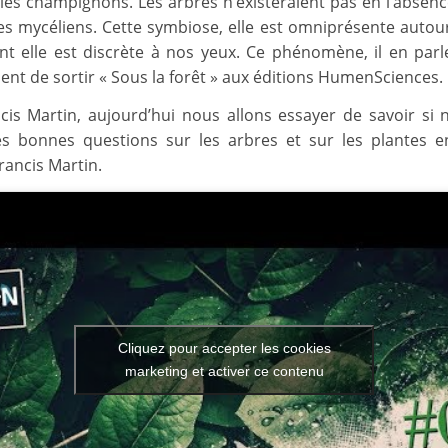
 les champignons. Les arbres n’existeraient pas en l’absenc
es mycéliens. Cette symbiose, elle est omniprésente autou
nt elle est discrète à nos yeux. Ce phénomène, il en par
vient de sortir « Sous la forêt » aux éditions HumenSciences.
cis Martin, aujourd’hui nous allons essayer de savoir si
s bonnes questions sur les arbres et sur les plantes e
rancis Martin.
Cliquez pour accepter les cookies
marketing et activer ce contenu