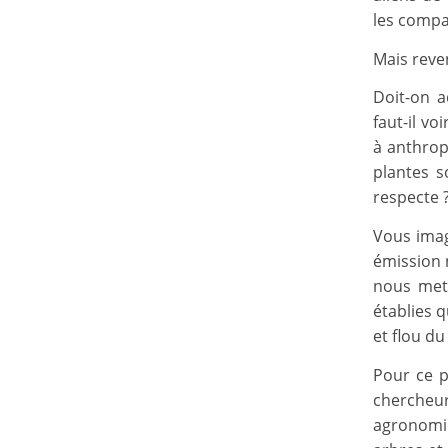
les compa
Mais reven
Doit-on a
faut-il v
à anthrop
plantes s
respecte ?
Vous imag
émission 
nous mett
établies q
et flou d
Pour ce p
chercheu
agronomiq