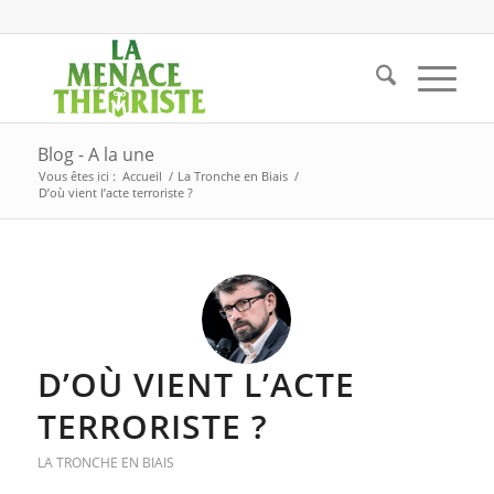
Blog - A la une
Vous êtes ici :
Accueil
/
La Tronche en Biais
/
D’où vient l’acte terroriste ?
D’OÙ VIENT L’ACTE
TERRORISTE ?
LA TRONCHE EN BIAIS