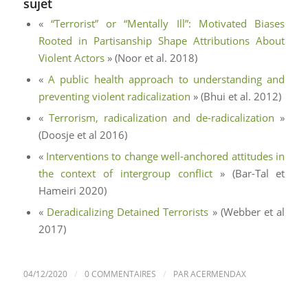
sujet
«
“Terrorist” or “Mentally Ill”: Motivated Biases
Rooted in Partisanship Shape Attributions About
Violent Actors
» (Noor et al. 2018)
«
A public health approach to understanding and
preventing violent radicalization
» (Bhui et al. 2012)
«
Terrorism, radicalization and de-radicalization
»
(Doosje et al 2016)
«
Interventions to change well‐anchored attitudes in
the context of intergroup conflict
» (Bar-Tal et
Hameiri 2020)
«
Deradicalizing Detained Terrorists
» (Webber et al
2017)
/
/
04/12/2020
0 COMMENTAIRES
PAR
ACERMENDAX