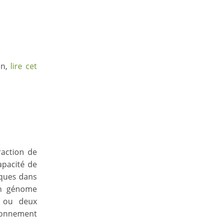
on,
lire cet
raction de
apacité de
iques dans
’un génome
e ou deux
ronnement