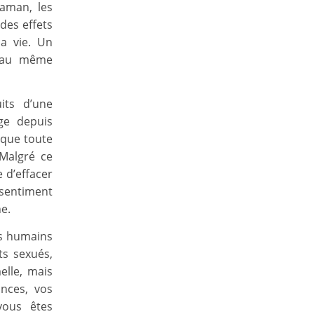
aman, les
des effets
a vie. Un
s au même
its d’une
ge depuis
 que toute
 Malgré ce
e d’effacer
 sentiment
e.
es humains
ts sexués,
elle, mais
nces, vos
vous êtes