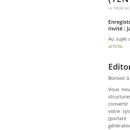
LA TRONCHE 
Enregist
Invité :
Au sujet 
article
.
Edito
Bonsoir à
Vous nous
structure
convertir
votre sys
(portant
générati