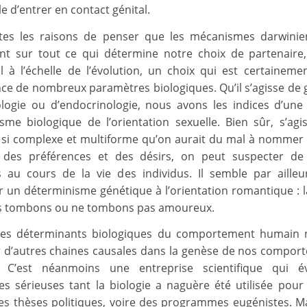
e d’entrer en contact génital.
tes les raisons de penser que les mécanismes darwinie
t sur tout ce qui détermine notre choix de partenaire
l à l’échelle de l’évolution, un choix qui est certaineme
e de nombreux paramètres biologiques. Qu’il s’agisse de 
ogie ou d’endocrinologie, nous avons les indices d’un
sme biologique de l’orientation sexuelle. Bien sûr, s’agi
 si complexe et multiforme qu’on aurait du mal à nommer 
s des préférences et des désirs, on peut suspecter de 
s au cours de la vie des individus. Il semble par ailleurs
r un déterminisme génétique à l’orientation romantique : 
s tombons ou ne tombons pas amoureux.
 les déterminants biologiques du comportement humain n
r d’autres chaines causales dans la genèse de nos compor
s. C’est néanmoins une entreprise scientifique qui év
es sérieuses tant la biologie a naguère été utilisée pour
 des thèses politiques, voire des programmes eugénistes. Ma