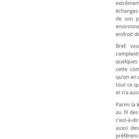
extrêmem
échanges 
de son p
environn
endroit de
Bref, vo
complexi
quelques 
cette com
qu’on en d
tout ce q
et n’a au
Parmi la 
au fil de
c’est-à-d
aussi de
préféren