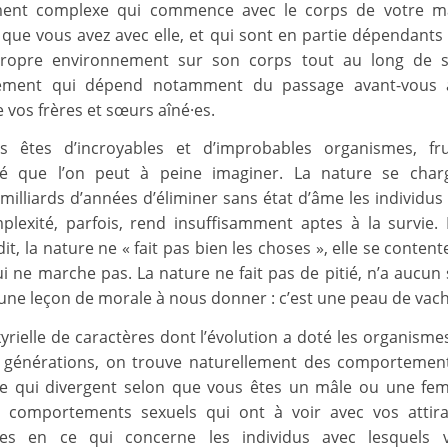
ent complexe qui commence avec le corps de votre m
que vous avez avec elle, et qui sont en partie dépendants 
ropre environnement sur son corps tout au long de s
ement qui dépend notamment du passage avant-vou
 vos frères et sœurs aîné·es.
us êtes d’incroyables et d’improbables organismes, fru
té que l’on peut à peine imaginer. La nature se char
milliards d’années d’éliminer sans état d’âme les individus
plexité, parfois, rend insuffisamment aptes à la survie.
it, la nature ne « fait pas bien les choses », elle se content
ui ne marche pas. La nature ne fait pas de pitié, n’a aucun
cune leçon de morale à nous donner : c’est une peau de vach
kyrielle de caractères dont l’évolution a doté les organism
s générations, on trouve naturellement des comportemen
ire qui divergent selon que vous êtes un mâle ou une fem
s comportements sexuels qui ont à voir avec vos attira
ces en ce qui concerne les individus avec lesquels 