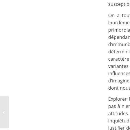
susceptibl
On a tou
lourdemen
primordia
dépendanc
d’immunol
détermini
caractère
variante
influence
d’imagine
dont nou
Explorer
pas à nie
Biologie & orientation
sexuelle : contre la
attitude
polémique
inquiétud
justifier