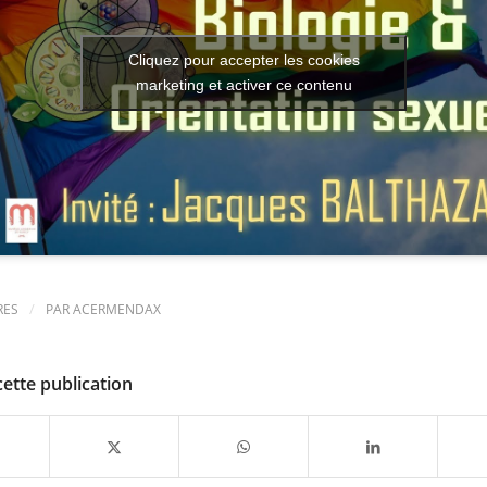
Cliquez pour accepter les cookies
marketing et activer ce contenu
/
RES
PAR
ACERMENDAX
cette publication