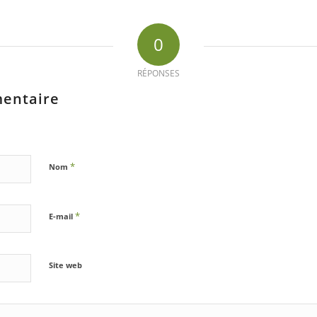
0
RÉPONSES
mentaire
*
Nom
*
E-mail
Site web