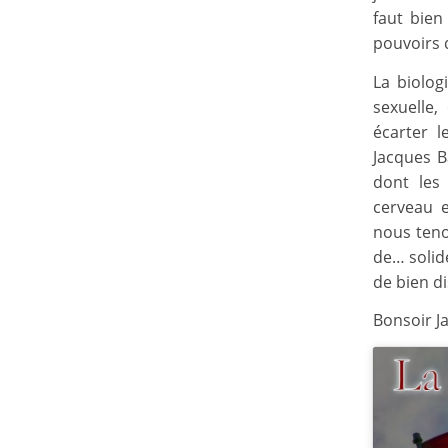
faut bien
pouvoirs d
La biolog
sexuelle
écarter l
Jacques B
dont les 
cerveau e
nous teno
de… solide
de bien di
Bonsoir J