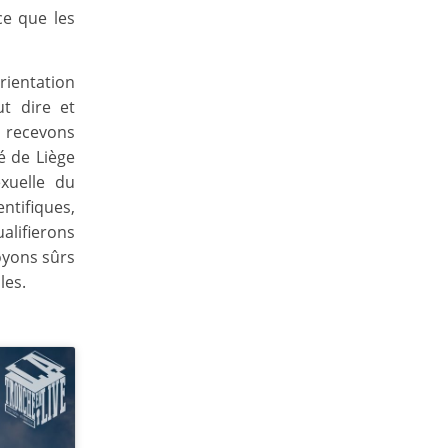
ce que les
rientation
t dire et
s recevons
é de Liège
exuelle du
ntifiques,
alifierons
soyons sûrs
les.