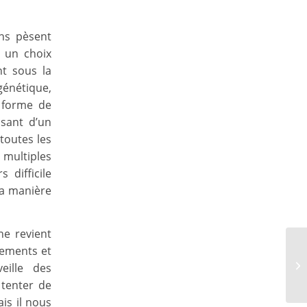
ns pèsent
, un choix
nt sous la
génétique,
e forme de
ssant d’un
toutes les
multiples
 difficile
la manière
e revient
tements et
eille des
 tenter de
is il nous