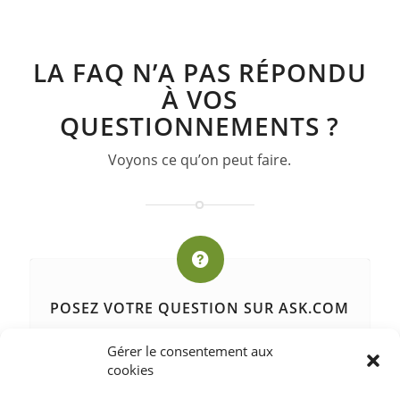
LA FAQ N’A PAS RÉPONDU
À VOS
QUESTIONNEMENTS ?
Voyons ce qu’on peut faire.
POSEZ VOTRE QUESTION SUR ASK.COM
Ask est site où vous pouvez poser toutes vos
Gérer le consentement aux
questions, et où la taille de la réponse est
cookies
limitée, ce qui assure de ne pas s’éparpiller.