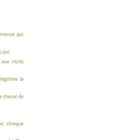
érience qui
u psi
 aux récits
légitime la
e cheval de
n clinique