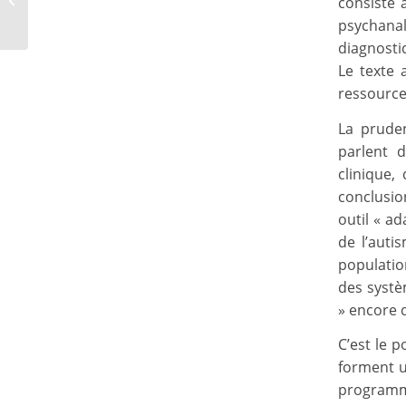
consiste 
paranormal c’est
psychanal
quantique
diagnosti
Le texte 
ressource
La pruden
parlent 
clinique,
conclusio
outil « a
de l’auti
populatio
des systè
» encore 
C’est le p
forment u
programm