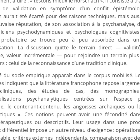
ent à dire : « testons mieux le Rorschach ». Il consiste à 
e de validation en symptôme d’un conflit épistémolo
 aurait été écarté pour des raisons techniques, mais aus
vaise réputation, de son association à la psychanalyse, d
niciens psychodynamiques et psychologues cognitivistes.
 probatoire se trouve peu à peu absorbée dans un
sation. La discussion quitte le terrain direct — validité, 
e, valeur incrémentale — pour rejoindre un terrain plus
s : celui de la reconnaissance d’une tradition clinique.
ité du socle empirique apparaît dans le corpus mobilisé. L
 indiquent que la littérature francophone repose largeme
 cliniques, des études de cas, des monographie
alisations psychanalytiques centrées sur l’espace p
pe, le contenant-contenu, les angoisses archaïques ou l
stiques ». Ces notions peuvent avoir une fécondité dan
hérapeutiques ou descriptifs. Leur usage dans une pro
 différentiel impose un autre niveau d’exigence : opération
fiable, critères externes indépendants, comparaison avec d