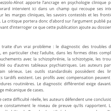
ghezzolo-Alnot apporte l’ancrage en psychologie clinique pr
rard intervient ici dans un champ qui recoupe ses int
ur les marges cliniques, les savoirs contestés et les fronti
. La critique portera donc d’abord sur l’argument publié pa
vant d’interroger ce que cette publication ajoute au dossier
 traite d’un vrai problème : le diagnostic des troubles 
e, en particulier chez l’adulte, dans les formes dites compl
uchements avec la schizophrénie, la schizotypie, les trou
ité ou d’autres tableaux psychiatriques. Les auteurs pa
ain sérieux. Les outils standardisés possèdent des li
cs tardifs existent. Les profils avec compensation peuven
dures routinières. Le diagnostic différentiel exige davan
ge mécanique de cases.
e cette difficulté réelle, les auteurs défendent une conclusi
e constamment le niveau de preuve qu’ils rapportent. 