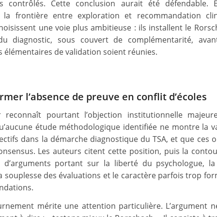
s contrôlés. Cette conclusion aurait été défendable. E
 la frontière entre exploration et recommandation clin
hoisissent une voie plus ambitieuse : ils installent le Rors
 du diagnostic, sous couvert de complémentarité, avan
s élémentaires de validation soient réunies.
rmer l’absence de preuve en conflit d’écoles
 reconnaît pourtant l’objection institutionnelle majeu
u’aucune étude méthodologique identifiée ne montre la va
jectifs dans la démarche diagnostique du TSA, et que ces ou
consensus. Les auteurs citent cette position, puis la conto
 d’arguments portant sur la liberté du psychologue, la 
la souplesse des évaluations et le caractère parfois trop fo
dations.
rnement mérite une attention particulière. L’argument n