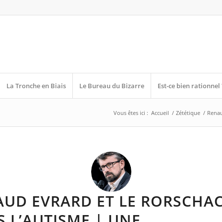
La Tronche en Biais
Le Bureau du Bizarre
Est-ce bien rationnel 
Vous êtes ici :
Accueil
/
Zététique
/
Renau
AUD EVRARD ET LE RORSCHA
 L’AUTISME | UNE