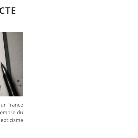
CTE
sur France
 membre du
epticisme