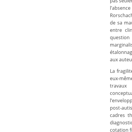
pas seulem
l’absenc
Rorschach
de sa mau
entre cli
question
marginali
étalonnag
aux auteur
La fragil
eux-mêmes
travaux
conceptu
l’envelop
post-auti
cadres t
diagnostic
cotation 