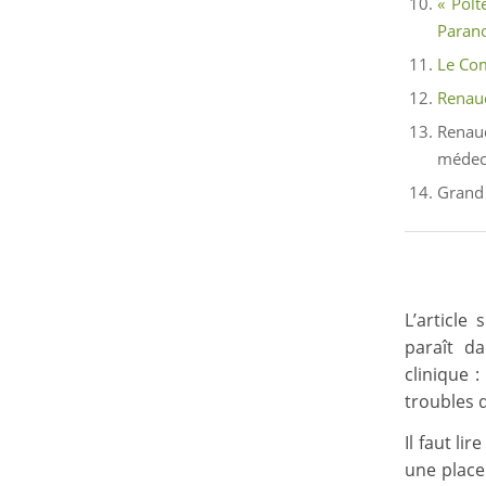
« Polt
Paran
Le Com
Renaud
Renau
médec
Grand 
L’article
paraît d
clinique 
troubles d
Il faut li
une place 