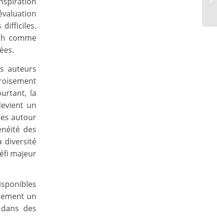
nspiration
évaluation
ifficiles.
hach comme
ées.
es auteurs
roisement
urtant, la
devient un
ues autour
énéité des
 diversité
éfi majeur
disponibles
llement un
 dans des