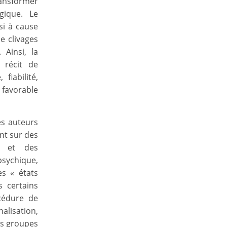
transformer
gique. Le
si à cause
e clivages
 Ainsi, la
 récit de
fiabilité,
 favorable
es auteurs
nt sur des
s et des
sychique,
es « états
s certains
cédure de
nalisation,
es groupes