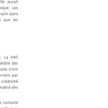
lle aurait
ique. Les
chach dans
t que les
re. La HAS
lidité des
tils n’ont
urnent par
créativité
rmalisé des
e consiste