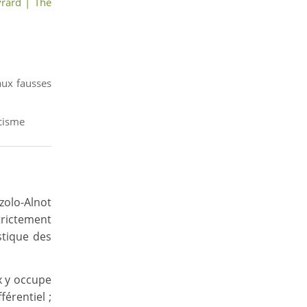
vrard | The
ux fausses
icisme
zolo-Alnot
rictement
stique des
ux y occupe
férentiel ;