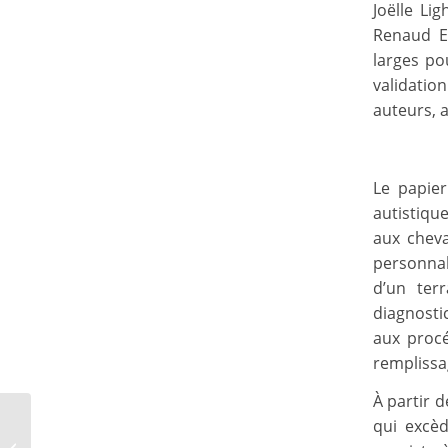
Joëlle Li
Renaud Ev
larges po
validation
auteurs, a
Le papier
autistiqu
aux cheva
personnal
d’un terr
diagnosti
aux procé
remplissa
À partir d
Renaud Evrard dans
qui excèd
Inexploré : le