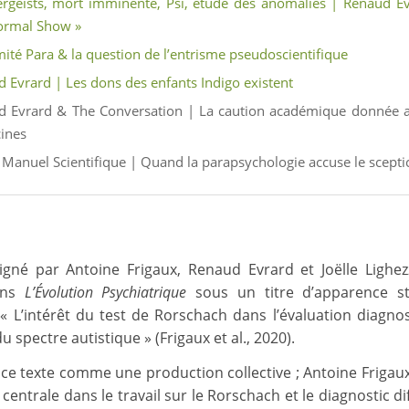
ergeists, mort imminente, Psi, étude des anomalies | Renaud E
ormal Show »
ité Para & la question de l’entrisme pseudoscientifique
 Evrard | Les dons des enfants Indigo existent
d Evrard & The Conversation | La caution académique donnée a
ines
Manuel Scientifique | Quand la parapsychologie accuse le scept
 signé par Antoine Frigaux, Renaud Evrard et Joëlle Lighez
ans
L’Évolution Psychiatrique
sous un titre d’apparence st
: « L’intérêt du test de Rorschach dans l’évaluation diagno
u spectre autistique » (Frigaux et al., 2020).
re ce texte comme une production collective ; Antoine Friga
centrale dans le travail sur le Rorschach et le diagnostic dif