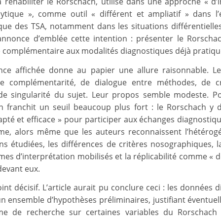
à réhabiliter le Rorschach, utilisé dans une approche « d’i
ytique », comme outil « différent et ampliatif » dans l’
que des TSA, notamment dans les situations différentielles d
annonce d’emblée cette intention : présenter le Rorsc
 complémentaire aux modalités diagnostiques déjà pratiqu
ce affichée donne au papier une allure raisonnable. L
de complémentarité, de dialogue entre méthodes, de c
 de singularité du sujet. Leur propos semble modeste. Po
n franchit un seuil beaucoup plus fort : le Rorschach y 
dapté et efficace » pour participer aux échanges diagnostiq
sme, alors même que les auteurs reconnaissent l’hétérog
ns étudiées, les différences de critères nosographiques, la
mes d’interprétation mobilisés et la réplicabilité comme « d
devant eux.
oint décisif. L’article aurait pu conclure ceci : les données 
n ensemble d’hypothèses préliminaires, justifiant éventue
e de recherche sur certaines variables du Rorschach