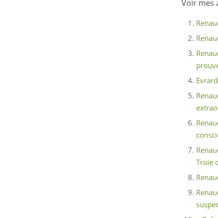
Voir mes a
Renaud
Renaud
Renaud
prouve
Evrard
Renaud
extrao
Renaud
consci
Renaud
Troie 
Renaud
Renau
suspec