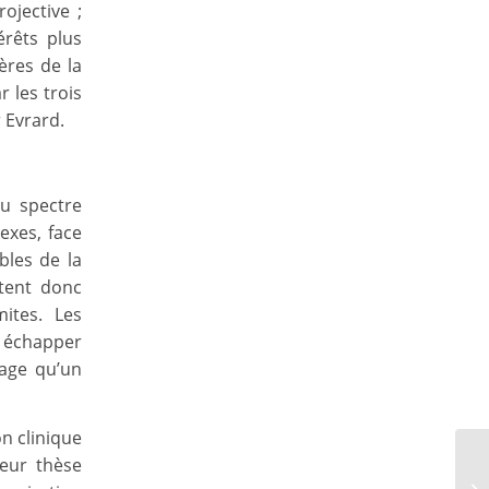
ojective ;
érêts plus
ères de la
r les trois
 Evrard.
du spectre
exes, face
bles de la
rtent donc
mites. Les
t échapper
tage qu’un
on clinique
Leur thèse