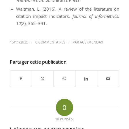
Wilhelm Reich
. St. Martin’s Press.
Waltman, L. (2016). A review of the literature on
citation impact indicators.
Journal of Informetrics,
10
(2), 365–391.
/
/
15/11/2025
0 COMMENTAIRES
PAR
ACERMENDAX
Partager cette publication
0
RÉPONSES