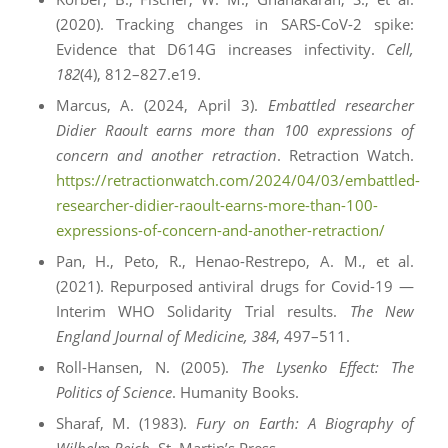
(2020). Tracking changes in SARS-CoV-2 spike:
Evidence that D614G increases infectivity.
Cell,
182
(4), 812–827.e19.
Marcus, A. (2024, April 3).
Embattled researcher
Didier Raoult earns more than 100 expressions of
concern and another retraction
. Retraction Watch.
https://retractionwatch.com/2024/04/03/embattled-
researcher-didier-raoult-earns-more-than-100-
expressions-of-concern-and-another-retraction/
Pan, H., Peto, R., Henao-Restrepo, A. M., et al.
(2021). Repurposed antiviral drugs for Covid-19 —
Interim WHO Solidarity Trial results.
The New
England Journal of Medicine, 384
, 497–511.
Roll-Hansen, N. (2005).
The Lysenko Effect: The
Politics of Science
. Humanity Books.
Sharaf, M. (1983).
Fury on Earth: A Biography of