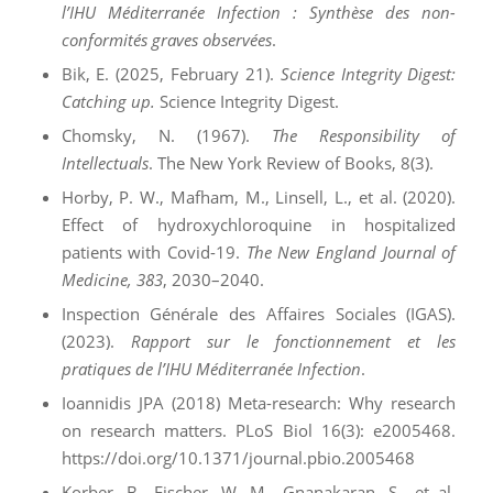
l’IHU Méditerranée Infection : Synthèse des non-
conformités graves observées
.
Bik, E. (2025, February 21).
Science Integrity Digest:
Catching up.
Science Integrity Digest.
Chomsky, N. (1967).
The Responsibility of
Intellectuals
. The New York Review of Books, 8(3).
Horby, P. W., Mafham, M., Linsell, L., et al. (2020).
Effect of hydroxychloroquine in hospitalized
patients with Covid-19.
The New England Journal of
Medicine, 383
, 2030–2040.
Inspection Générale des Affaires Sociales (IGAS).
(2023).
Rapport sur le fonctionnement et les
pratiques de l’IHU Méditerranée Infection
.
Ioannidis JPA (2018) Meta-research: Why research
on research matters. PLoS Biol 16(3): e2005468.
https://doi.org/10.1371/journal.pbio.2005468
Korber, B., Fischer, W. M., Gnanakaran, S., et al.