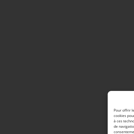
Pour offrir 
cookies pour
à ces techn
de navigatio
consentement