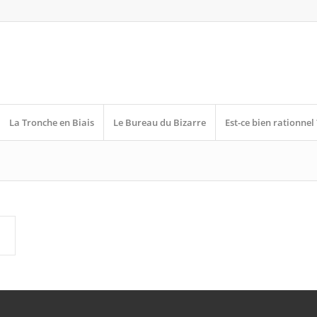
La Tronche en Biais
Le Bureau du Bizarre
Est-ce bien rationnel 