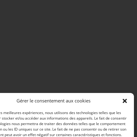
Gérer le consentement aux cookies
les meilleures expériences, nous utilisons des technologies telles que les
 stocker et/ou accéder aux informations des appareils. Le fait de consentir
ologies nous permettra de traiter des données telles que le comportement
n ou les ID uniques sur ce site. Le fait de ne pas consentir ou de retirer son
 peut avoir un effet négatif sur certaines caractéristiques et fonctions.