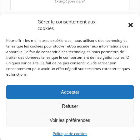
Excerpt goes here!
Gérer le consentement aux
Single Portfolio: 2/3 Gallery
cookies
wind/earth
Pour offrir les meilleures expériences, nous utilisons des technologies
telles que les cookies pour stocker et/ou accéder aux informations des
appareils. Le fait de consentir à ces technologies nous permettra de
Single Portfolio: Big Slider
traiter des données telles que le comportement de navigation ou les ID
fire/water
uniques sur ce site. Le fait de ne pas consentir ou de retirer son
consentement peut avoir un effet négatif sur certaines caractéristiques
et fonctions.
Single Portfolio: Fullscreen Slider
Add what you want!
Accepter
Refuser
Voir les préférences
© Copyright - La Menace Théoriste -
Enfold WordPress Theme by Kriesi
Politique de cookies