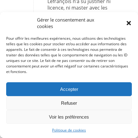
Lefrançois n’a su justifier ni
licence, ni master avec les
mentions appropriées lors de nos
Gérer le consentement aux
échanges. Psychologue et
cookies
Docteur sont ses principaux
arguments commerciaux, mais
Pour offrir les meilleures expériences, nous utilisons des technologies
pour les vérifier il faut être son
telles que les cookies pour stocker et/ou accéder aux informations des
client, donc avoir déja payé. Cela
appareils. Le fait de consentir à ces technologies nous permettra de
est curieusement paradoxal.
traiter des données telles que le comportement de navigation ou les ID
– Concernant les propos écrits
uniques sur ce site. Le fait de ne pas consentir ou de retirer son
des personnels que j’ai contactés,
consentement peut avoir un effet négatif sur certaines caractéristiques
et fonctions.
je les tiens à disposition
d’instances juridiques mais n’ai pu
intégrer de copies d’écran de ces
Accepter
échanges, par soucis du secret de
la correspondance.
Refuser
Enfin, ce qui est critiqué ici est
précisément que M. Lefrançois se
Voir les préférences
dit coach ET scientifique,
chercheur,… S’il s’était dit « coach
Politique de cookies
avec un intérêt pour les