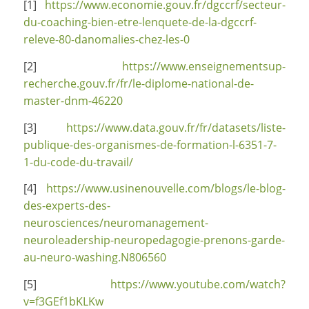
[1]
https://www.economie.gouv.fr/dgccrf/secteur-
du-coaching-bien-etre-lenquete-de-la-dgccrf-
releve-80-danomalies-chez-les-0
[2]
https://www.enseignementsup-
recherche.gouv.fr/fr/le-diplome-national-de-
master-dnm-46220
[3]
https://www.data.gouv.fr/fr/datasets/liste-
publique-des-organismes-de-formation-l-6351-7-
1-du-code-du-travail/
[4]
https://www.usinenouvelle.com/blogs/le-blog-
des-experts-des-
neurosciences/neuromanagement-
neuroleadership-neuropedagogie-prenons-garde-
au-neuro-washing.N806560
[5]
https://www.youtube.com/watch?
v=f3GEf1bKLKw