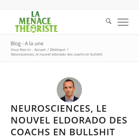
Blog - A la une
Vous êtes ici :
Accueil
/
Zététique
/
Neurosciences, le nouvel eldorado des coachs en bullshit
NEUROSCIENCES, LE
NOUVEL ELDORADO DES
COACHS EN BULLSHIT