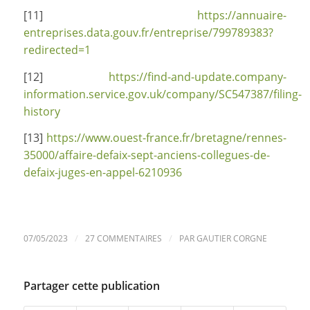
[11]
https://annuaire-
entreprises.data.gouv.fr/entreprise/799789383?
redirected=1
[12]
https://find-and-update.company-
information.service.gov.uk/company/SC547387/filing-
history
[13]
https://www.ouest-france.fr/bretagne/rennes-
35000/affaire-defaix-sept-anciens-collegues-de-
defaix-juges-en-appel-6210936
/
/
07/05/2023
27 COMMENTAIRES
PAR
GAUTIER CORGNE
Partager cette publication