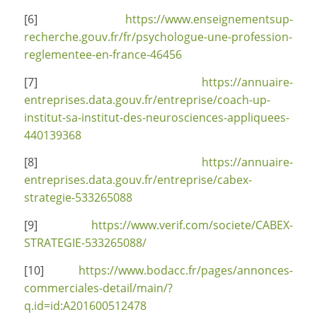
[6]
https://www.enseignementsup-
recherche.gouv.fr/fr/psychologue-une-profession-
reglementee-en-france-46456
[7]
https://annuaire-
entreprises.data.gouv.fr/entreprise/coach-up-
institut-sa-institut-des-neurosciences-appliquees-
440139368
[8]
https://annuaire-
entreprises.data.gouv.fr/entreprise/cabex-
strategie-533265088
[9]
https://www.verif.com/societe/CABEX-
STRATEGIE-533265088/
[10]
https://www.bodacc.fr/pages/annonces-
commerciales-detail/main/?
q.id=id:A201600512478