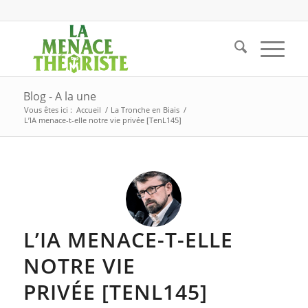
Blog - A la une
Vous êtes ici :
Accueil
/
La Tronche en Biais
/
L’IA menace-t-elle notre vie privée [TenL145]
L’IA MENACE-T-ELLE
NOTRE VIE
PRIVÉE [TENL145]