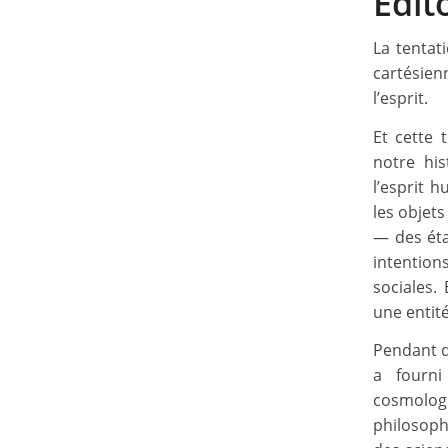
Édit
La tentat
cartésienn
l’esprit.
Et cette 
notre his
l’esprit 
les objets
— des éta
intention
sociales. 
une entit
Pendant d
a fourni
cosmolog
philosoph