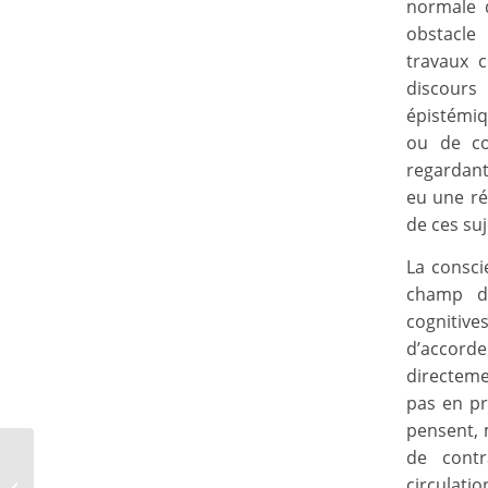
normale d
obstacle
travaux c
discours
épistémiq
ou de co
regardant
eu une réa
de ces suj
La consci
champ dis
cognitive
d’accorde
directeme
pas en pr
pensent, m
de contr
Les dossiers Epstein :
circulatio
faut-il devenir