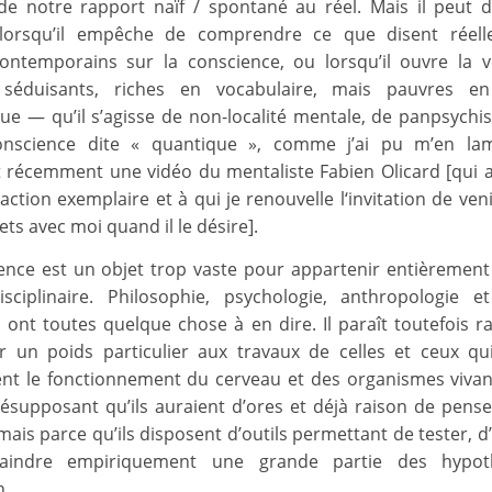
e notre rapport naïf / spontané au réel. Mais il peut 
 lorsqu’il empêche de comprendre ce que disent réell
ontemporains sur la conscience, ou lorsqu’il ouvre la 
 séduisants, riches en vocabulaire, mais pauvres e
ue — qu’il s’agisse de non-localité mentale, de panpsych
nscience dite « quantique », comme j’ai pu m’en la
 récemment une vidéo du mentaliste Fabien Olicard [qui a 
ction exemplaire et à qui je renouvelle l‘invitation de ven
ets avec moi quand il le désire].
ence est un objet trop vaste pour appartenir entièrement
ciplinaire. Philosophie, psychologie, anthropologie e
s ont toutes quelque chose à en dire. Il paraît toutefois r
r un poids particulier aux travaux de celles et ceux qu
nt le fonctionnement du cerveau et des organismes viv
ésupposant qu’ils auraient d’ores et déjà raison de penser
ais parce qu’ils disposent d’outils permettant de tester, d
aindre empiriquement une grande partie des hypo
n.