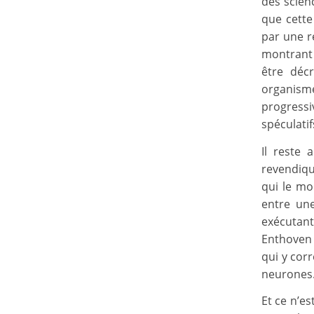
des scien
que cette
par une r
montrant
être décr
organism
progressi
spéculatif
Il reste 
revendiqu
qui le mo
entre un
exécutant
Enthoven 
qui y cor
neurones
Et ce n’e