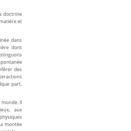
a doctrine
 matière et
cinée dans
nière dont
istinguons
i spontanée
nférer des
teractions
elque part,
 monde. Il
ieux, aux
physiques
 la montée