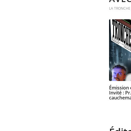
LA TRONCHE 
Émission e
Invité : 
cauchema