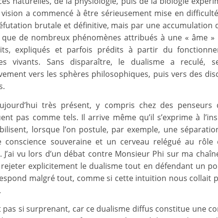
ces naturelles, de la physiologie, puis de la biologie expér
 vision a commencé à être sérieusement mise en difficult
éfutation brutale et définitive, mais par une accumulation 
 que de nombreux phénomènes attribués à une « âme » 
its, expliqués et parfois prédits à partir du fonction
es vivants. Sans disparaître, le dualisme a reculé, se
vement vers les sphères philosophiques, puis vers des dis
s.
aujourd’hui très présent, y compris chez des penseurs
ent pas comme tels. Il arrive même qu’il s’exprime à l’in
bilisent, lorsque l’on postule, par exemple, une séparation
e conscience souveraine et un cerveau relégué au rôle 
. J’ai vu lors d’un débat contre Monsieur Phi sur ma chaîn
rejeter explicitement le dualisme tout en défendant un po
respond malgré tout, comme si cette intuition nous collait p
.
st pas si surprenant, car ce dualisme diffus constitue une 