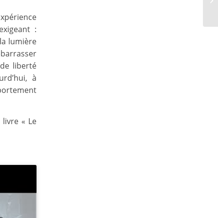
expérience
exigeant :
la lumière
ébarrasser
de liberté
urd’hui, à
portement
livre « Le