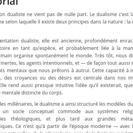
orial
ion dualiste ne vient pas de nulle part. Le dualisme c’est l
e selon laquelle il existe deux principes dans la nature : la
tentation dualiste, elle est ancienne, profondément enra
toire en tant qu’espèce, et probablement liée à la ma
humain organise spontanément le monde. Très tôt, nous d
 inertes, les agents intentionnels, et — de façon tout auss
ts mentaux que nous prêtons à autrui. Cette capacité à i
s, des croyances ou des désirs est centrale dans nos in
Elle rend aussi presque intuitive l’idée qu’il existerait, qu
é mentale distincte du corps.
es millénaires, le dualisme a ainsi structuré les modèles du
 un socle conceptuel commode aux systèmes relig
ies théologiques, et plus tard aux grandes méta
iques. Ce n’est qu’à partir de l’époque moderne — avec