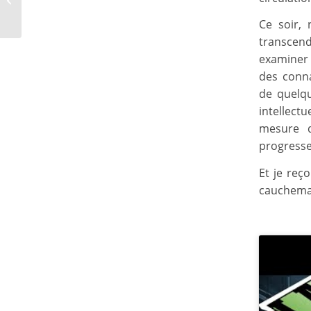
complotiste ?
Ce soir, 
transcend
examiner 
des conna
de quelqu
intellect
mesure q
progresse
Et je reç
cauchemar