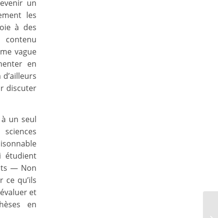
devenir un
ement les
voie à des
n contenu
isme vague
menter en
d’ailleurs
ir discuter
 à un seul
t sciences
aisonnable
i étudient
ants — Non
 ce qu’ils
’évaluer et
thèses en