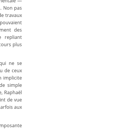
imentale —
é. Non pas
de travaux
pouvaient
nement des
 repliant
cours plus
 qui ne se
su de ceux
 implicite
de simple
e, Raphaël
int de vue
arfois aux
composante