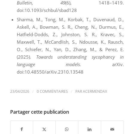
Bulletin, 49
(6), 1418–1419.
doi:10.1093/schbul/sbad128
Sharma, M., Tong, M., Korbak, T., Duvenaud, D.,
Askell, A., Bowman, S. R., Cheng, N., Durmus, E.,
Hatfield-Dodds, Z., Johnston, S. R., Kravec, S.,
Maxwell, T., McCandlish, S., Ndousse, K., Rausch,
O., Schiefer, N., Yan, D., Zhang, M., & Perez, E.
(2025).
Towards understanding sycophancy in
language models
. arXiv.
doi:10.48550/arXiv.2310.13548
/
/
23/04/2026
0 COMMENTAIRES
PAR
ACERMENDAX
Partager cette publication