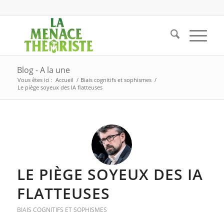
Blog - A la une
Vous êtes ici :
Accueil
/
Biais cognitifs et sophismes
/
Le piège soyeux des IA flatteuses
LE PIÈGE SOYEUX DES IA
FLATTEUSES
BIAIS COGNITIFS ET SOPHISMES