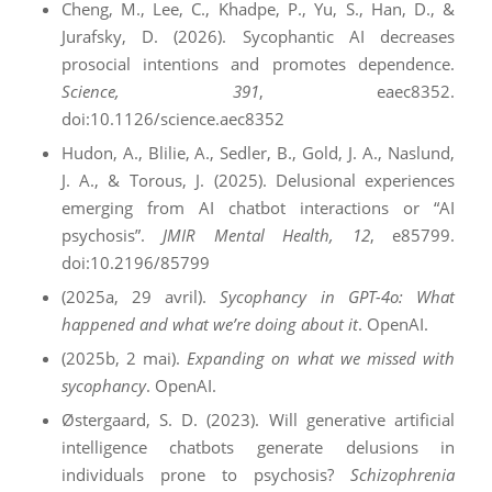
Cheng, M., Lee, C., Khadpe, P., Yu, S., Han, D., &
Jurafsky, D. (2026). Sycophantic AI decreases
prosocial intentions and promotes dependence.
Science, 391
, eaec8352.
doi:10.1126/science.aec8352
Hudon, A., Blilie, A., Sedler, B., Gold, J. A., Naslund,
J. A., & Torous, J. (2025). Delusional experiences
emerging from AI chatbot interactions or “AI
psychosis”.
JMIR Mental Health, 12
, e85799.
doi:10.2196/85799
(2025a, 29 avril).
Sycophancy in GPT-4o: What
happened and what we’re doing about it
. OpenAI.
(2025b, 2 mai).
Expanding on what we missed with
sycophancy
. OpenAI.
Østergaard, S. D. (2023). Will generative artificial
intelligence chatbots generate delusions in
individuals prone to psychosis?
Schizophrenia