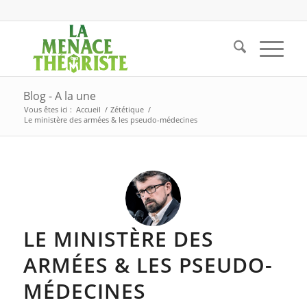
Blog - A la une
Vous êtes ici :
Accueil
/
Zététique
/
Le ministère des armées & les pseudo-médecines
LE MINISTÈRE DES
ARMÉES & LES PSEUDO-
MÉDECINES