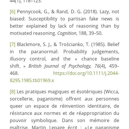
44(1), 118–123.
[6]
Pennycook, G., & Rand, D. G. (2018). Lazy, not
biased: Susceptibility to partisan fake news is
better explained by lack of reasoning than by
motivated reasoning.
Cognition
, 188, 39–50.
[7]
Blackmore, S. J., & Trościanko, T. (1985). Belief
in the paranormal: Probability judgements,
illusory control, and the « chance baseline
shift. »
British Journal of Psychology, 76
(4), 459–
468.
https://doi.org/10.1111/j.2044-
8295.1985.tb01969.x
[8]
Les pratiques magiques et ésotériques (Wicca,
sorcellerie, paganisme) offrent aux personnes
queer un espace de réinvention identitaire, de
résistance aux normes et de réappropriation du
pouvoir symbolique. Dans son mémoire de
maîtrise, Martin Lepage écrit : « Le paganisme