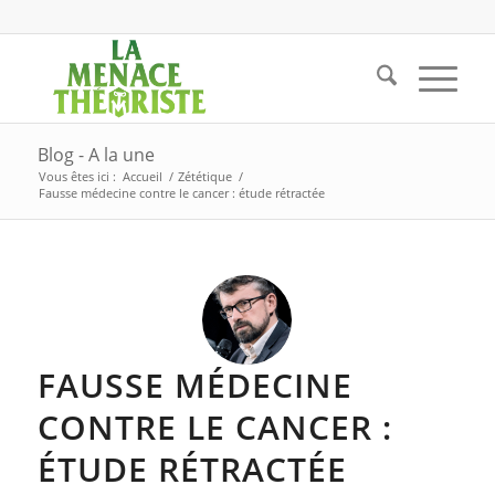
Blog - A la une
Vous êtes ici :
Accueil
/
Zététique
/
Fausse médecine contre le cancer : étude rétractée
FAUSSE MÉDECINE
CONTRE LE CANCER :
ÉTUDE RÉTRACTÉE