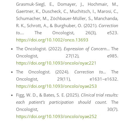
Grasmuk-Siegl, E., Domayer, J., Hochmair, M.,
Gaertner, K., Duscheck, C., Muchitsch, I., Marosi, C.,
Schumacher, M., Zöchbauer-Müller, S., Manchanda,
R. K., Schrott, A., & Burghuber, O. (2021).
Correction
to…
. The Oncologist, 26(3), e523.
https://doi.org/10.1002/onco.13693
The Oncologist. (2022).
Expression of Concern…
The
Oncologist, 27(12), e985.
https://doi.org/10.1093/oncolo/oyac221
The Oncologist. (2024).
Correction to…
The
Oncologist, 29(11), e1631–e1632.
https://doi.org/10.1093/oncolo/oyae253
Figg, W. D., & Bates, S. E. (2025).
Clinical trial results:
each patient’s participation should count
. The
Oncologist, 30(7).
https://doi.org/10.1093/oncolo/oyae252