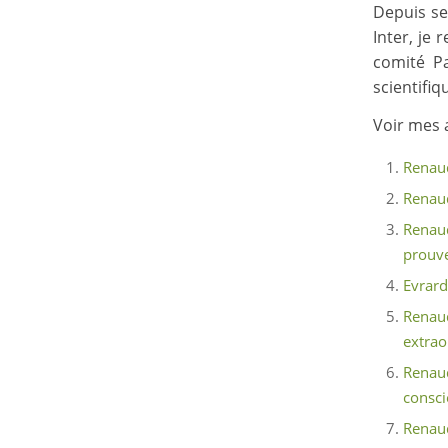
Depuis se
Inter, je
comité P
scientifiq
Voir mes a
Renaud
Renaud
Renaud
prouve
Evrard
Renaud
extrao
Renaud
consci
Renaud