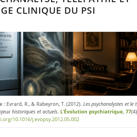
GE CLINIQUE DU PSI
e : Evrard, R., & Rabeyron, T. (2012).
Les psychanalystes et le 
njeux historiques et actuels
.
L’Évolution psychiatrique, 77
(4
oi.org/10.1016/j.evopsy.2012.05.002