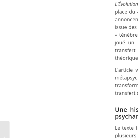
L’Évolutio
place du 
annoncent
issue des 
« ténèbre
joué un r
transfert
théorique
L’article
métapsyc
transfor
transfert
Une his
psycha
Le texte f
Renaud Evrard |
plusieurs
Compromission