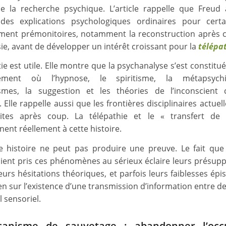
 la recherche psychique. L’article rappelle que Freud
des explications psychologiques ordinaires pour certa
ent prémonitoires, notamment la reconstruction après 
e, avant de développer un intérêt croissant pour la
télépa
ie est utile. Elle montre que la psychanalyse s’est constit
ement où l’hypnose, le spiritisme, la métapsych
mes, la suggestion et les théories de l’inconscient c
Elle rappelle aussi que les frontières disciplinaires actuel
uites après coup. La télépathie et le « transfert de
nent réellement à cette histoire.
e histoire ne peut pas produire une preuve. Le fait qu
aient pris ces phénomènes au sérieux éclaire leurs présupp
eurs hésitations théoriques, et parfois leurs faiblesses épi
rien sur l’existence d’une transmission d’information entre d
 sensoriel.
anisme de sauvetage : abandonner l’occu