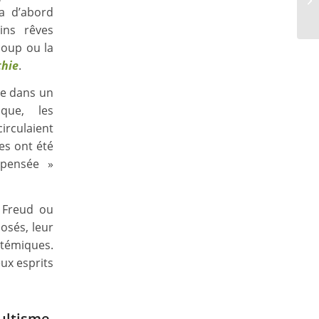
 a d’abord
ins rêves
coup ou la
thie
.
uée dans un
ique, les
irculaient
les ont été
 pensée »
e Freud ou
osés, leur
stémiques.
eux esprits
ltisme,