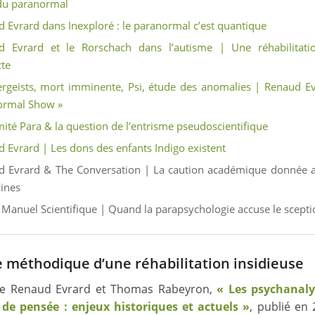
du paranormal
 Evrard dans Inexploré : le paranormal c’est quantique
d Evrard et le Rorschach dans l’autisme | Une réhabilitatio
te
ergeists, mort imminente, Psi, étude des anomalies | Renaud E
ormal Show »
ité Para & la question de l’entrisme pseudoscientifique
 Evrard | Les dons des enfants Indigo existent
d Evrard & The Conversation | La caution académique donnée a
ines
Manuel Scientifique | Quand la parapsychologie accuse le scept
e méthodique d’une réhabilitation insidieuse
 de Renaud Evrard et Thomas Rabeyron,
« Les psychanaly
 de pensée : enjeux historiques et actuels »
, publié en