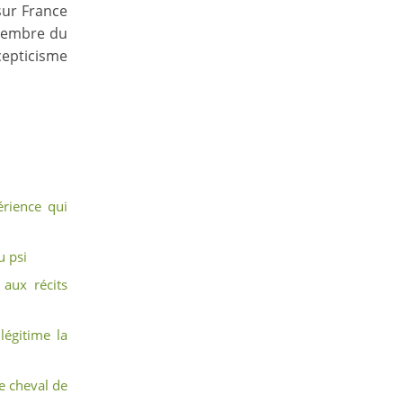
sur France
 membre du
epticisme
érience qui
u psi
 aux récits
légitime la
e cheval de