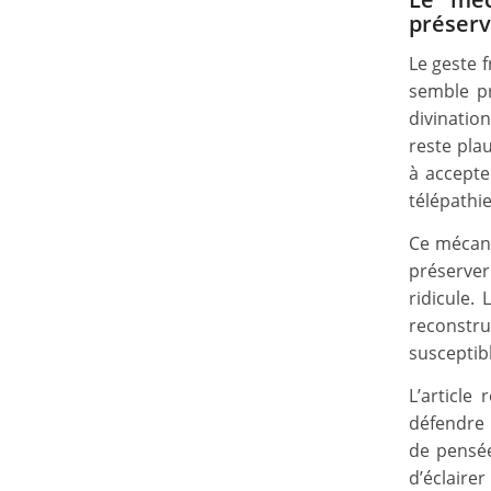
préserv
Le geste f
semble pr
divinatio
reste pla
à accepte
télépathie
Ce mécani
préserver
ridicule.
reconstrui
susceptibl
L’article
défendre 
de pensé
d’éclairer