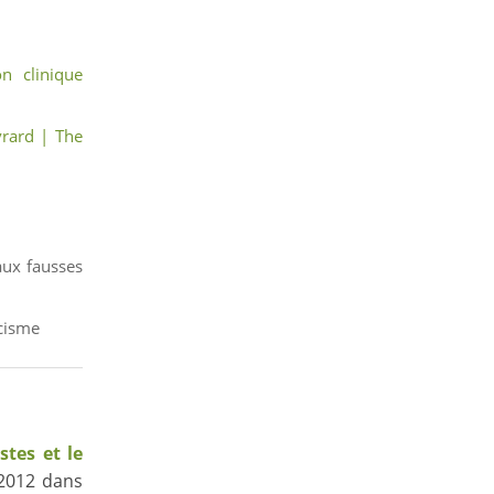
n clinique
vrard | The
ux fausses
icisme
stes et le
 2012 dans