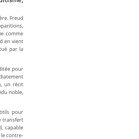
ière. Freud
paritions,
thie comme
d en vient
tué par la
ditée pour
édiatement
, un récit
sidu noble,
btils pour
 transfert
, capable
 le contre-