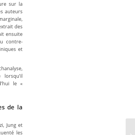
ure sur la
es auteurs
marginale,
extrait des
it ensuite
du contre-
iniques et
chanalyse,
lorsqu’il
’hui le «
es de la
zi, Jung et
quenté les