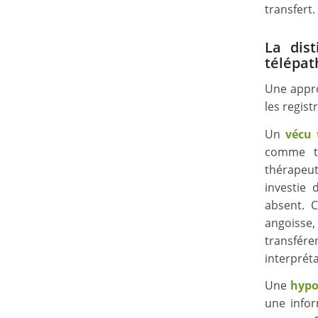
transfert.
La dist
télépat
Une appro
les regist
Un
vécu 
comme tr
thérapeut
investie
absent. C
angoisse
transfér
interpréta
Une
hypo
une infor