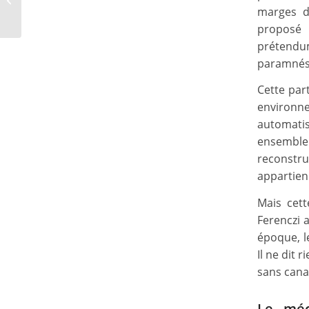
intellectuelle et bullshit
marges de
— « L’expérience...
proposé 
prétendum
paramnési
Cette part
environn
automatis
ensemble. 
reconstr
appartien
Mais cett
Ferenczi 
époque, l
Il ne dit 
sans canal
Le méc