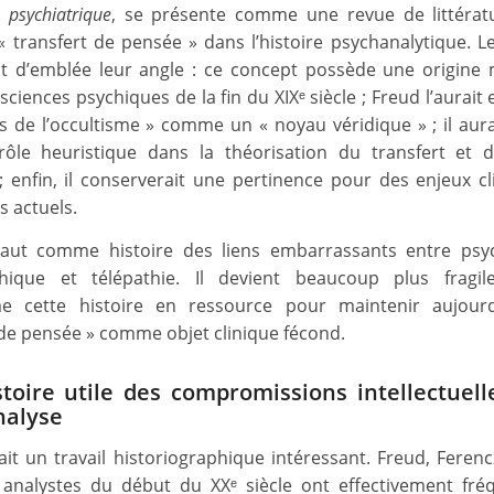
n psychiatrique
, se présente comme une revue de littérat
« transfert de pensée » dans l’histoire psychanalytique. L
 d’emblée leur angle : ce concept possède une origine 
sciences psychiques de la fin du XIXᵉ siècle ; Freud l’aurait 
s de l’occultisme » comme un « noyau véridique » ; il aura
ôle heuristique dans la théorisation du transfert et 
 ; enfin, il conserverait une pertinence pour des enjeux cl
s actuels.
 vaut comme histoire des liens embarrassants entre psy
hique et télépathie. Il devient beaucoup plus fragile 
me cette histoire en ressource pour maintenir aujourd
 de pensée » comme objet clinique fécond.
toire utile des compromissions intellectuell
nalyse
ait un travail historiographique intéressant. Freud, Ferenc
 analystes du début du XXᵉ siècle ont effectivement fré