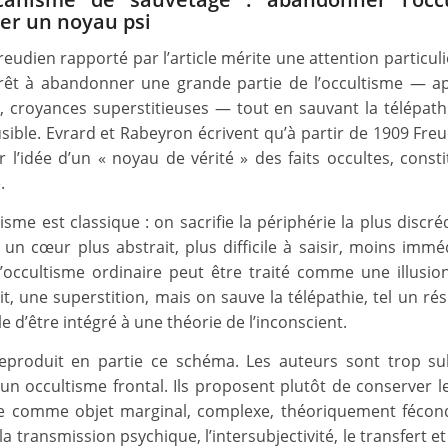
er un noyau psi
reudien rapporté par l’article mérite une attention particul
êt à abandonner une grande partie de l’occultisme — ap
n, croyances superstitieuses — tout en sauvant la télépa
usible. Evrard et Rabeyron écrivent qu’à partir de 1909 Freu
r l’idée d’un « noyau de vérité » des faits occultes, consti
.
sme est classique : on sacrifie la périphérie la plus discré
 un cœur plus abstrait, plus difficile à saisir, moins imm
 L’occultisme ordinaire peut être traité comme une illusion
t, une superstition, mais on sauve la télépathie, tel un ré
e d’être intégré à une théorie de l’inconscient.
 reproduit en partie ce schéma. Les auteurs sont trop su
un occultisme frontal. Ils proposent plutôt de conserver le
e comme objet marginal, complexe, théoriquement fécond
 la transmission psychique, l’intersubjectivité, le transfert et