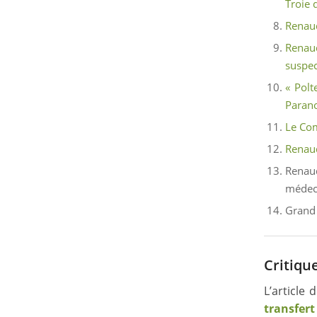
Troie 
Renaud
Renau
suspec
« Polt
Paran
Le Com
Renaud
Renau
médec
Grand 
Critiqu
L’article
transfert