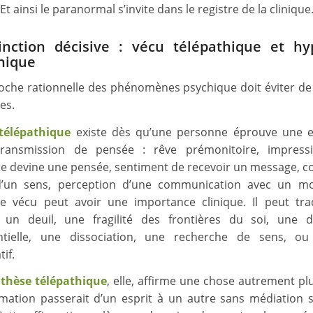
 Et ainsi le paranormal s’invite dans le registre de la clinique
inction décisive : vécu télépathique et h
hique
che rationnelle des phénomènes psychique doit éviter d
res.
télépathique
existe dès qu’une personne éprouve une e
ansmission de pensée : rêve prémonitoire, impress
e devine une pensée, sentiment de recevoir un message, c
 d’un sens, perception d’une communication avec un m
e vécu peut avoir une importance clinique. Il peut tr
, un deuil, une fragilité des frontières du soi, une 
entielle, une dissociation, une recherche de sens, ou
tif.
thèse télépathique
, elle, affirme une chose autrement plu
mation passerait d’un esprit à un autre sans médiation s