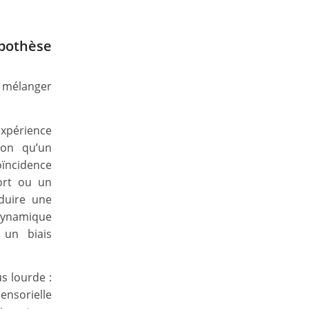
.
ypothèse
e mélanger
xpérience
ion qu’un
oïncidence
ort ou un
aduire une
dynamique
 un biais
s lourde :
ensorielle