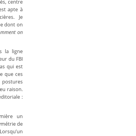
és, centre
est apte à
ières. Je
re dont on
 comment on
s la ligne
eur du FBI
pas qui est
te que ces
s postures
 eu raison.
itoriale :
umière un
ymétrie de
Lorsqu’un