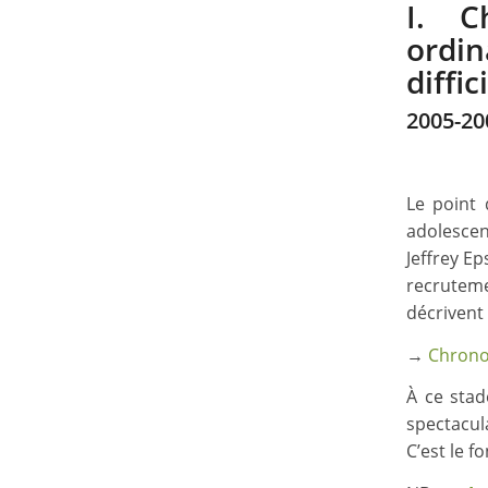
I. C
ordi
diffic
2005-20
Le point 
adolescen
Jeffrey E
recrutem
décrivent
→
Chronol
À ce stad
spectacul
C’est le 