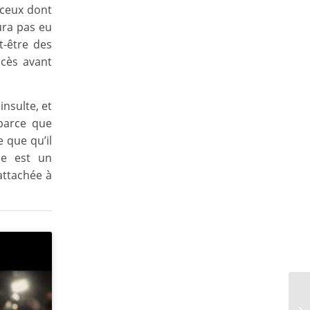
 ceux dont
ura pas eu
t-être des
ocès avant
nsulte, et
 parce que
 que qu’il
me est un
attachée à