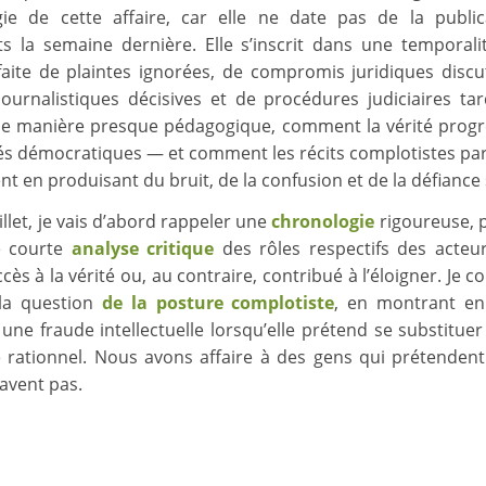
ie de cette affaire, car elle ne date pas de la publi
 la semaine dernière. Elle s’inscrit dans une temporali
faite de plaintes ignorées, de compromis juridiques discu
journalistiques décisives et de procédures judiciaires tard
e manière presque pédagogique, comment la vérité prog
tés démocratiques — et comment les récits complotistes par
 en produisant du bruit, de la confusion et de la défiance s
llet, je vais d’abord rappeler une
chronologie
rigoureuse, p
e courte
analyse critique
des rôles respectifs des acteu
’accès à la vérité ou, au contraire, contribué à l’éloigner. Je c
 la question
de la posture complotiste
, en montrant en
une fraude intellectuelle lorsqu’elle prétend se substituer
 rationnel. Nous avons affaire à des gens qui prétendent
savent pas.