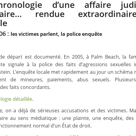
hronologie d’une affaire judic
naire… rendue extraordinair
ile
06 :
les victimes parlent, la police enquête
de départ est documenté. En 2005, à Palm Beach, la fam
te signale à la police des faits d’agressions sexuelles 
pstein. L’enquête locale met rapidement au jour un schéma r
ent de mineures, paiements, abus sexuels. Plusieurs
 des faits concordants.
ogie détaillée
.
e, on a déjà de sérieuses accusations et des victimes. Ma
aire au sens médiatique : une plainte, une enquête, des 
fonctionnement normal d’un État de droit.