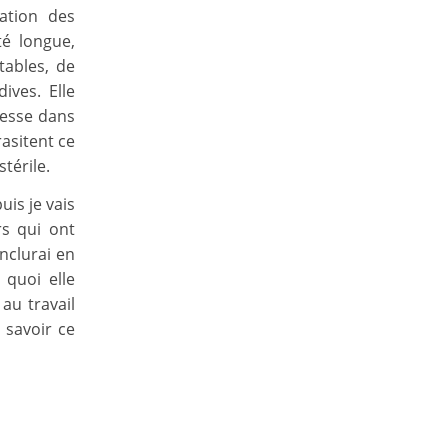
cation des
té longue,
tables, de
ives. Elle
resse dans
asitent ce
térile.
uis je vais
rs qui ont
onclurai en
 quoi elle
 au travail
 savoir ce