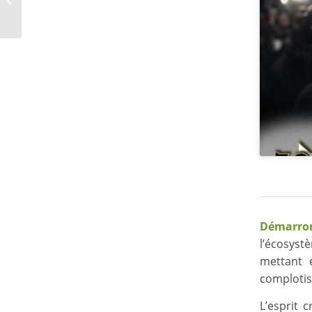
enquête de l’Express
Démarro
l’écosyst
mettant 
complotis
L’esprit 