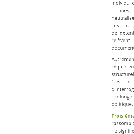
individu 
normes, i
neutralis
Les arran
de détent
relèvent
documentée
Autrement
requièren
structure
C’est ce
d’interr
prolonger
politique,
Troisièm
rassembl
ne signif