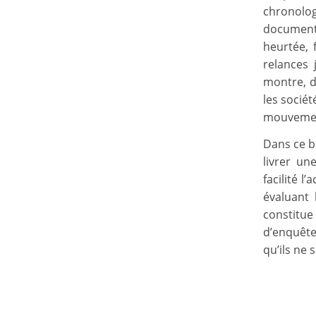
chronolog
documents
heurtée, 
relances 
montre, d
les socié
mouvement
Dans ce bi
livrer un
facilité l
évaluant
constitue 
d’enquête
qu’ils ne 