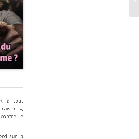
rt à tout
 raison »,
contre le
ord sur la