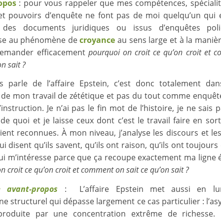
opos
: pour vous rappeler que mes compétences, spécialit
 et pouvoirs d’enquête ne font pas de moi quelqu’un qui 
 des documents juridiques ou issus d’enquêtes polic
sse au phénomène de
croyance
au sens large et à la maniè
demander efficacement
pourquoi on croit ce qu’on croit et
on sait ?
s parle de l’affaire Epstein, c’est donc totalement dan
e de mon travail de zététique et pas du tout comme enquêt
instruction. Je n’ai pas le fin mot de l’histoire, je ne sais 
de quoi et je laisse ceux dont c’est le travail faire en sor
oient reconnues. À mon niveau, j’analyse les discours et le
i disent qu’ils savent, qu’ils ont raison, qu’ils ont toujours
qui m’intéresse parce que ça recoupe exactement ma ligne éd
n croit ce qu’on croit et comment on sait ce qu’on sait ?
e avant-propos
: L’affaire Epstein met aussi en l
 structurel qui dépasse largement ce cas particulier : l’as
produite par une concentration extrême de richesse. 