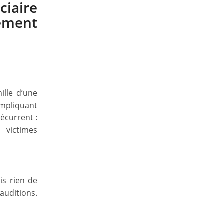
iaire
ement
ille d’une
impliquant
écurrent :
 victimes
is rien de
auditions.