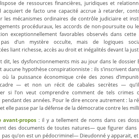
dispose de ressources financières, juridiques et relationn
l acquiert de facto une capacité accrue à retarder, con
er les mécanismes ordinaires de contrôle judiciaire et insti
gements procéduraux, les accords de non-poursuite ou l
ion exceptionnellement favorables observés dans cette 
 pas d’un mystère occulte, mais de logiques soci
s liant richesse, accès au droit et inégalités devant la just
 dit, les dysfonctionnements mis au jour dans le dossier 
t aucune hypothèse conspirationniste : ils s’inscrivent dan
l où la puissance économique crée des zones d’impunité
 cadre — et non un récit de cabales secrètes — qu’il
oger si l’on veut comprendre comment de tels crimes 
 pendant des années. Pour le dire encore autrement : la r
 et elle passe par la défense de la démocratie contre les mill
e avant-propos
: il y a tellement de noms dans ces dos
ent des documents de toutes natures— que figurer dans 
ie pas qu’on est un pédocriminel— Dieudonné y apparait, e