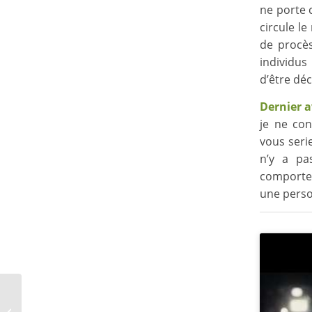
ne porte 
circule l
de procès
individus
d’être dé
Dernier 
je ne con
vous seri
n’y a pa
comportem
une pers
Psychanalyse et
maltraitance —