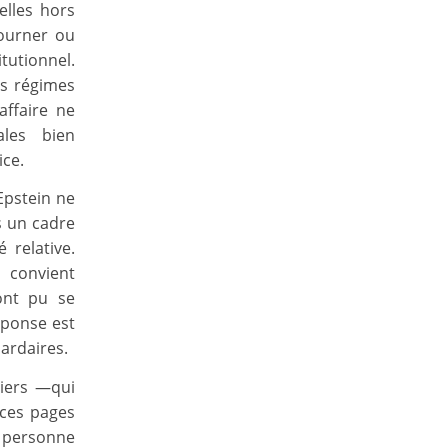
elles hors
tourner ou
tutionnel.
es régimes
affaire ne
ales bien
ice.
Epstein ne
s un cadre
 relative.
 convient
ont pu se
éponse est
iardaires.
siers —qui
ces pages
t personne