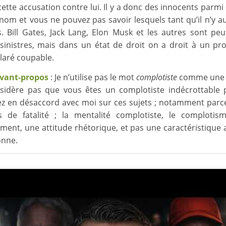
cette accusation contre lui. Il y a donc des innocents parmi
e nom et vous ne pouvez pas savoir lesquels tant qu’il n’y a
. Bill Gates, Jack Lang, Elon Musk et les autres sont peu
 sinistres, mais dans un état de droit on a droit à un pr
claré coupable.
avant-propos
: Je n’utilise pas le mot
complotiste
comme une i
sidère pas que vous êtes un complotiste indécrottable
ez en désaccord avec moi sur ces sujets ; notamment parce
s de fatalité ; la mentalité complotiste, le complotis
ent, une attitude rhétorique, et pas une caractéristique 
onne.