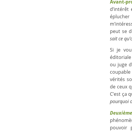
Avant-pr
d’intérêt
éplucher
m’intére
peut se 
sait ce qu’
Si je vou
éditorial
ou juge d’
coupable 
vérités s
de ceux qu
C’est ça 
pourquoi o
Deuxièm
phénomène
pouvoir 