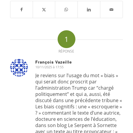
1
RÉPONSE
François Vazeille
10/11/2025 à 17:55
dit
:
Je reviens sur l’usage du mot « biais »
qui serait donc proscrit par
l’administration Trump car “chargé
politiquement” et qui a, aussi, été
discuté dans une précédente tribune «
Les biais cognitifs : une « escroquerie »
? » commentant le texte d’une autrice,
docteure en sciences de l’éducation,
dans son blog Le Serpent à Sornette
avec un texte au titre provocateur : «