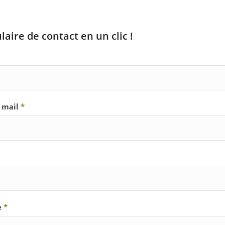
aire de contact en un clic !
 mail
*
e
*