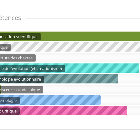
tences
risation scientifique
ique
rture des chakras
ie de l’évolution (et créationisme)
hologie évolutionnaire
iscence kundalinique
témologie
t Critique