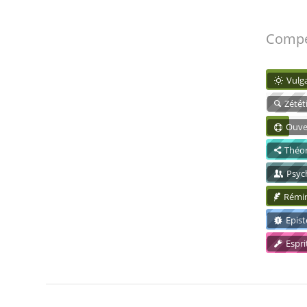
Compé
Vulga
Zétét
Ouve
Théor
Psyc
Rémin
Epis
Espri