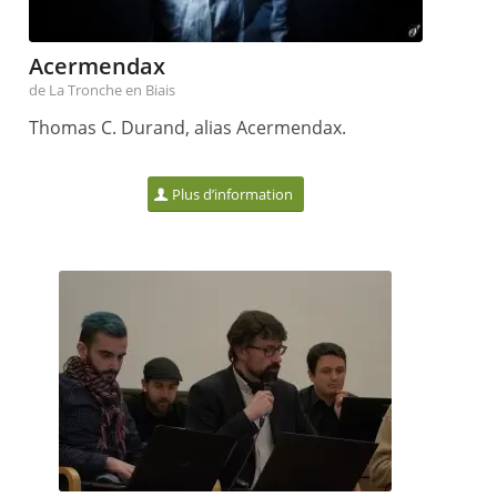
Acermendax
de La Tronche en Biais
Thomas C. Durand, alias Acermendax.
Plus d’information