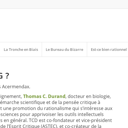
La Tronche en Biais
Le Bureau du Bizarre
Est-ce bien rationnel 
G ?
as Acermendax.
seignement,
Thomas C. Durand
, docteur en biologie,
démarche scientifique et de la pensée critique à
st une promotion du rationalisme qui s’intéresse aux
iences pour apprivoiser les outils intellectuels
urs en général. TCD est co-fondateur et vice-président
de l’Esprit Critique (ASTEC), et co-créateur de la