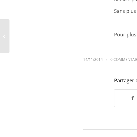
Sans plus 
Lucy de Luc Besson —
Pour plus 
Où est l’intelligence ?
/
14/11/2014
0 COMMENTAI
Partager 