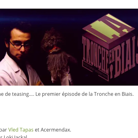
e de teasing…. Le premier épisode de la Tronche en Biais.
 par
Vled Tapas
et Acermendax.
r Loki Jackal.