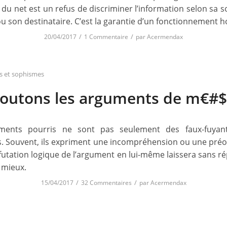
 du net est un refus de discriminer l’information selon sa 
u son destinataire. C’est la garantie d’un fonctionnement ho
/
/
20/04/2017
1 Commentaire
par
Acermendax
ifs et sophismes
outons les arguments de m€#$
ments pourris ne sont pas seulement des faux-fuyan
s. Souvent, ils expriment une incompréhension ou une pré
futation logique de l’argument en lui-même laissera sans r
 mieux.
/
/
15/04/2017
32 Commentaires
par
Acermendax