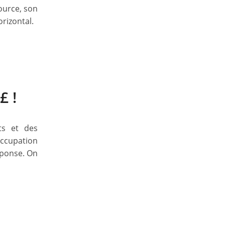
source, son
rizontal.
£ !
ts et des
occupation
éponse. On