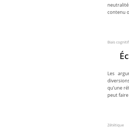
neutralité
contenu o
Biais cognit
Éc
Les argu
diversion
qu’une ré
peut faire
Zététique