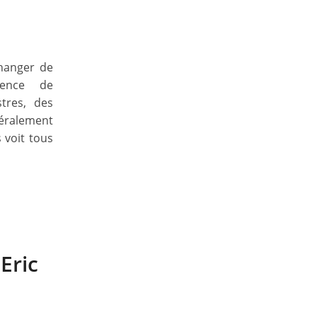
changer de
tence de
stres, des
néralement
 voit tous
Eric