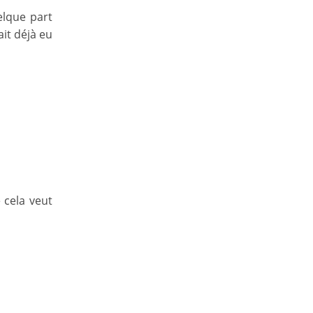
elque part
ait déjà eu
 cela veut