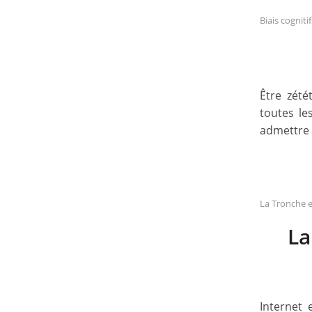
Biais cognit
Être zété
toutes le
admettre 
La Tronche e
La
Internet 