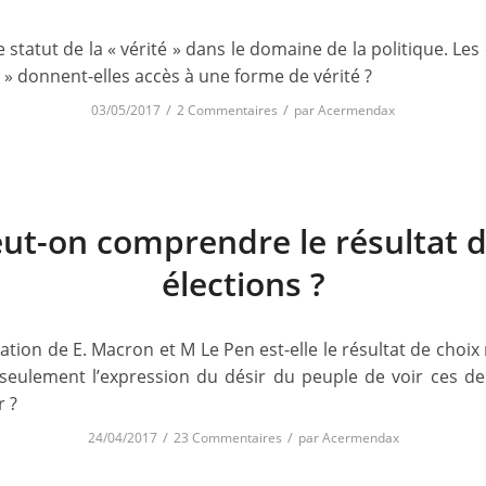
e statut de la « vérité » dans le domaine de la politique. Les
 » donnent-elles accès à une forme de vérité ?
/
/
03/05/2017
2 Commentaires
par
Acermendax
ut-on comprendre le résultat 
élections ?
cation de E. Macron et M Le Pen est-elle le résultat de choix
e seulement l’expression du désir du peuple de voir ces de
r ?
/
/
24/04/2017
23 Commentaires
par
Acermendax