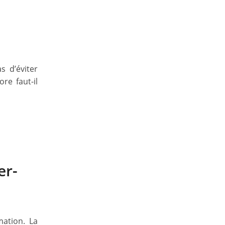
s d’éviter
re faut-il
er-
mation. La