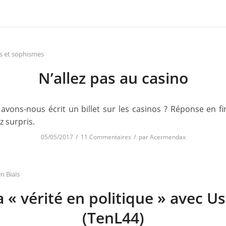
ifs et sophismes
N’allez pas au casino
avons-nous écrit un billet sur les casinos ? Réponse en fin 
z surpris.
/
/
05/05/2017
11 Commentaires
par
Acermendax
n Biais
a « vérité en politique » avec Us
(TenL44)