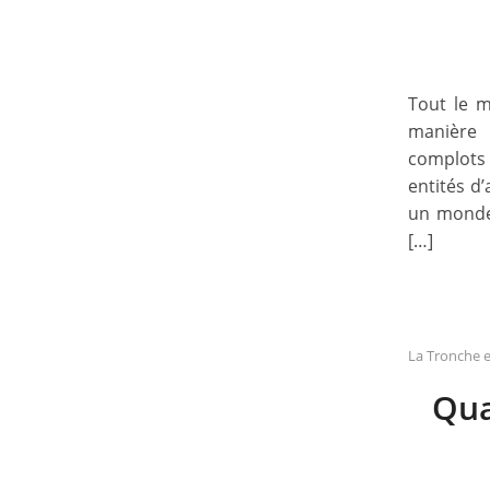
Tout le m
manière
complots 
entités d
un monde 
[…]
La Tronche e
Qua