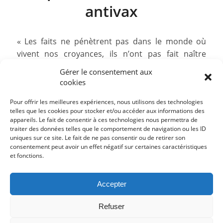
antivax
« Les faits ne pénètrent pas dans le monde où
vivent nos croyances, ils n’ont pas fait naître
celles-ci, ils ne les détruisent pas ; ils peuvent leur
Gérer le consentement aux
infliger les plus constants démentis sans les
cookies
affaiblir, et une avalanche de malheurs ou de
Pour offrir les meilleures expériences, nous utilisons des technologies
maladies se succédant sans interruption dans
telles que les cookies pour stocker et/ou accéder aux informations des
une famille, ne la fera pas […]
appareils. Le fait de consentir à ces technologies nous permettra de
traiter des données telles que le comportement de navigation ou les ID
/
/
11/06/2017
160 Commentaires
par
Acermendax
uniques sur ce site. Le fait de ne pas consentir ou de retirer son
consentement peut avoir un effet négatif sur certaines caractéristiques
et fonctions.
«
‹
46
47
48
Page 48 sur 64
Accepter
49
50
›
»
Refuser