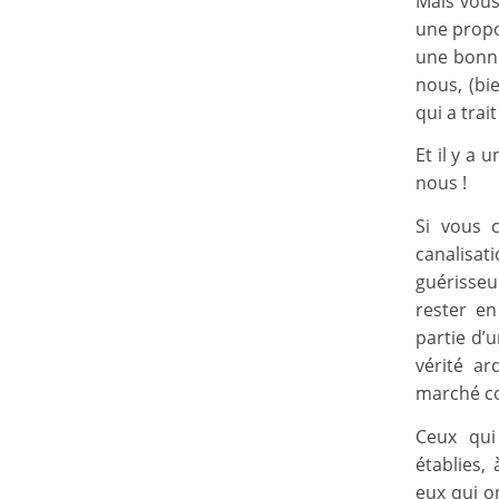
Mais vous
une propo
une bonne 
nous, (bi
qui a trai
Et il y a 
nous !
Si vous 
canalisa
guérisseu
rester e
partie d’
vérité a
marché co
Ceux qui 
établies,
eux qui o