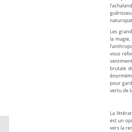
l’achala
guérisse
naturopat
Les grande
la magie, 
l’anthrop
vous refo
sentiment
brutale d
énormément
pour gard
vertu de l
La littéra
est un opi
La Paléontologie-
vers la r
Spectacle [Ca coule de