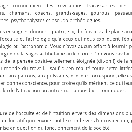
ndage cornucopien des révélations fracassantes des
urs, chamans, coachs, grands-sages, gourous, passeu
hes, psychanalystes et pseudo-archéologues.
s enseignes donnent quatre, six, dix fois plus de place aux
l’occulte et l’astrologie qu’à ceux qui nous expliquent l’ép
ologie et l’astronomie. Vous n’avez aucun effort à fournir 
urgue de la sagesse tibétaine au kilo ou qu’on vous ravitail
s de la pensée positive tellement éloignée (dit-on !) de la
u monde du travail… sauf qu’en réalité toute cette littéra
 aux patrons, aux puissants, elle leur correspond, elle est
er bonne conscience, pour croire qu’ils méritent ce qui leur
a loi de l’attraction ou autres narrations bien commodes.
ture de l’occulte et de l’intuition envers des dimensions pl
um lucratif qui renvoie tout le monde vers l’introspection,
emise en question du fonctionnement de la société.