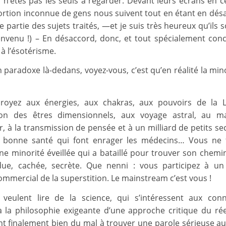
 n’êtes pas les seuls à regarder. Devant leurs écrans en
rtion inconnue de gens nous suivent tout en étant en dés
partie des sujets traités, —et je suis très heureux qu’ils 
envenu !) – En désaccord, donc, et tout spécialement con
t à l’ésotérisme.
un paradoxe là-dedans, voyez-vous, c’est qu’en réalité la mino
croyez aux énergies, aux chakras, aux pouvoirs de la L
tion des êtres dimensionnels, aux voyage astral, au m
r, à la transmission de pensée et à un milliard de petits se
n bonne santé qui font enrager les médecins… Vous ne f
une minorité éveillée qui a bataillé pour trouver son chemi
rdue, cachée, secrète. Que nenni : vous participez à u
mmercial de la superstition. Le mainstream c’est vous !
veulent lire de la science, qui s’intéressent aux con
 à la philosophie exigeante d’une approche critique du rée
nt finalement bien du mal à trouver une parole sérieuse au