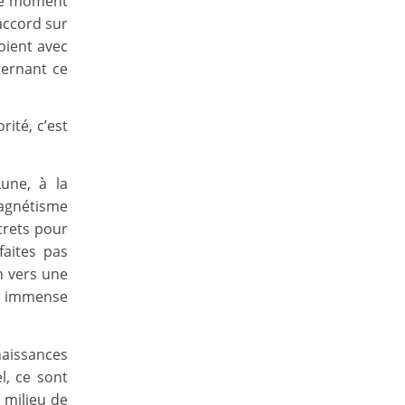
 ce moment
accord sur
soient avec
cernant ce
rité, c’est
une, à la
agnétisme
crets pour
aites pas
n vers une
n immense
naissances
l, ce sont
 milieu de