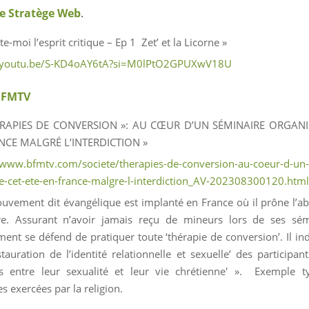
e Stratège Web
.
e-moi l’esprit critique – Ep 1 Zet’ et la Licorne »
//youtu.be/S-KD4oAY6tA?si=M0lPtO2GPUXwV18U
BFMTV
ÉRAPIES DE CONVERSION »: AU CŒUR D’UN SÉMINAIRE ORGANI
NCE MALGRÉ L’INTERDICTION »
/www.bfmtv.com/societe/therapies-de-conversion-au-coeur-d-un-
e-cet-ete-en-france-malgre-l-interdiction_AV-202308300120.html
uvement dit évangélique est implanté en France où il prône l’ab
re. Assurant n’avoir jamais reçu de mineurs lors de ses sém
nt se défend de pratiquer toute ‘thérapie de conversion’. Il ind
stauration de l’identité relationnelle et sexuelle’ des participan
s entre leur sexualité et leur vie chrétienne' ». Exemple t
s exercées par la religion.