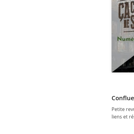
Conflu
Petite rev
liens et r