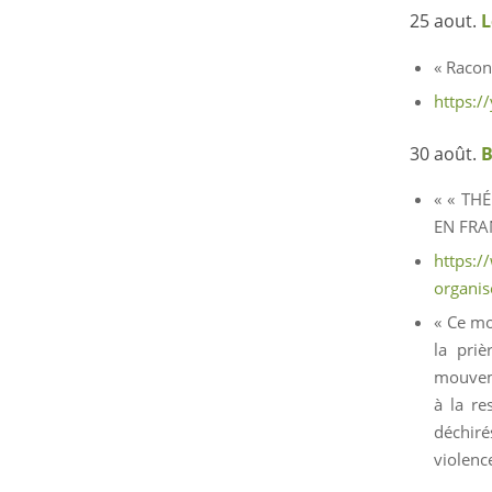
25 aout.
L
« Racont
https:
30 août.
« « TH
EN FRA
https:/
organis
« Ce mo
la priè
mouveme
à la re
déchiré
violence