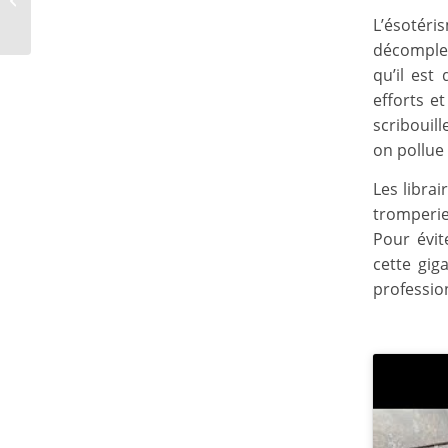
source #9]
L’ésotér
décomplex
qu’il est
efforts e
scribouill
on pollue l
Les libra
tromperie
Pour évit
cette gig
professio