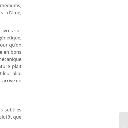
 médiums,
rs d’âme,
 livres sur
igénétique,
pour qu’on
le en bons
 mécanique
ture plait
 leur alibi
 arrive en
us subtiles
 plutôt que
Av