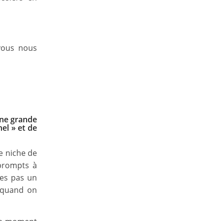
vous nous
une grande
el » et de
e niche de
 prompts à
tes pas un
e quand on