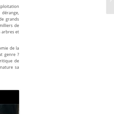
loitation
, dérange,
 de grands
illiers de
s arbres et
omie de la
ut genre ?
ritique de
énature sa