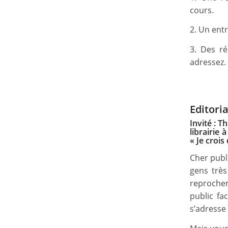
cours.
2. Un entr
3. Des r
adressez.
Editoria
Invité : 
librairie
« Je crois
Cher publ
gens très
reprocher
public fa
s’adresse