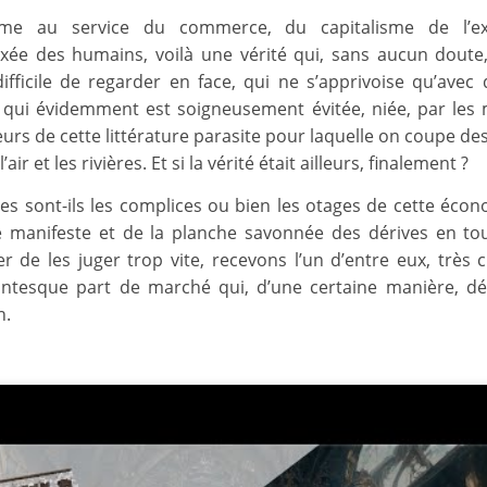
isme au service du commerce, du capitalisme de l’exp
ée des humains, voilà une vérité qui, sans aucun doute
 difficile de regarder en face, qui ne s’apprivoise qu’avec
t qui évidemment est soigneusement évitée, niée, par les m
eurs de cette littérature parasite pour laquelle on coupe de
’air et les rivières. Et si la vérité était ailleurs, finalement ?
ires sont-ils les complices ou bien les otages de cette écon
 manifeste et de la planche savonnée des dérives en to
er de les juger trop vite, recevons l’un d’entre eux, très c
antesque part de marché qui, d’une certaine manière, d
n.