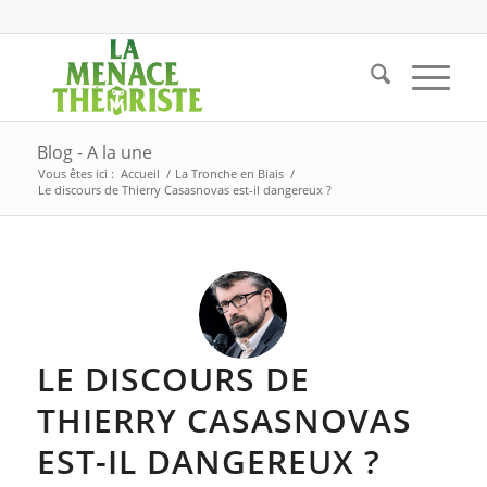
Blog - A la une
Vous êtes ici :
Accueil
/
La Tronche en Biais
/
Le discours de Thierry Casasnovas est-il dangereux ?
LE DISCOURS DE
THIERRY CASASNOVAS
EST-IL DANGEREUX ?